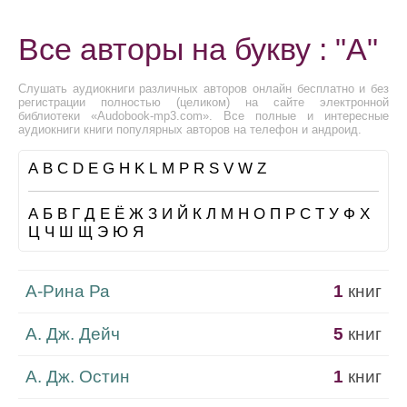
Все авторы на букву : "А"
Слушать аудиокниги различных авторов онлайн бесплатно и без
регистрации полностью (целиком) на сайте электронной
библиотеки «Audobook-mp3.com». Все полные и интересные
аудиокниги книги популярных авторов на телефон и андроид.
A
B
C
D
E
G
H
K
L
M
P
R
S
V
W
Z
А
Б
В
Г
Д
Е
Ё
Ж
З
И
Й
К
Л
М
Н
О
П
Р
С
Т
У
Ф
Х
Ц
Ч
Ш
Щ
Э
Ю
Я
А-Рина Ра
1
книг
А. Дж. Дейч
5
книг
А. Дж. Остин
1
книг