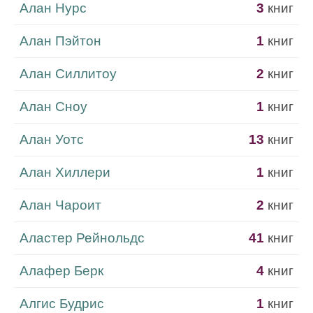
Алан Нурс
3
книг
Алан Пэйтон
1
книг
Алан Силлитоу
2
книг
Алан Сноу
1
книг
Алан Уотс
13
книг
Алан Хиллери
1
книг
Алан Чароит
2
книг
Аластер Рейнольдс
41
книг
Алафер Берк
4
книг
Алгис Будрис
1
книг