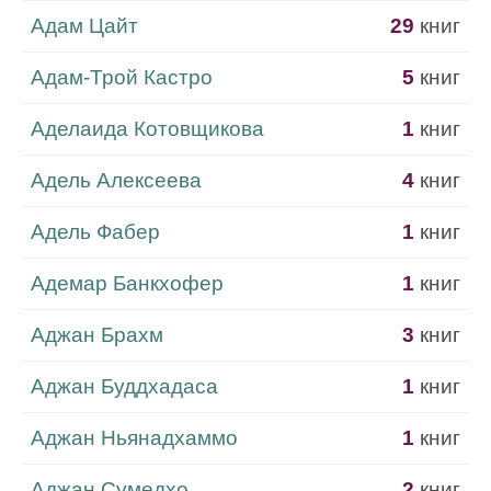
Адам Цайт
29
книг
Адам-Трой Кастро
5
книг
Аделаида Котовщикова
1
книг
Адель Алексеева
4
книг
Адель Фабер
1
книг
Адемар Банкхофер
1
книг
Аджан Брахм
3
книг
Аджан Буддхадаса
1
книг
Аджан Ньянадхаммо
1
книг
Аджан Сумедхо
2
книг