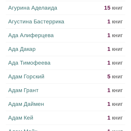
Агурина Аделаида
15
книг
Агустина Бастеррика
1
книг
Ада Алиферцева
1
книг
Ада Дакар
1
книг
Ада Тимофеева
1
книг
Адам Горский
5
книг
Адам Грант
1
книг
Адам Даймен
1
книг
Адам Кей
1
книг