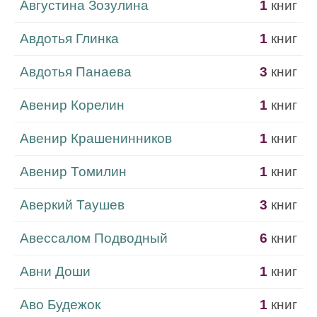
Августина Зозулина
1
книг
Авдотья Глинка
1
книг
Авдотья Панаева
3
книг
Авенир Корелин
1
книг
Авенир Крашенинников
1
книг
Авенир Томилин
1
книг
Аверкий Таушев
3
книг
Авессалом Подводный
6
книг
Авни Доши
1
книг
Аво Будежок
1
книг