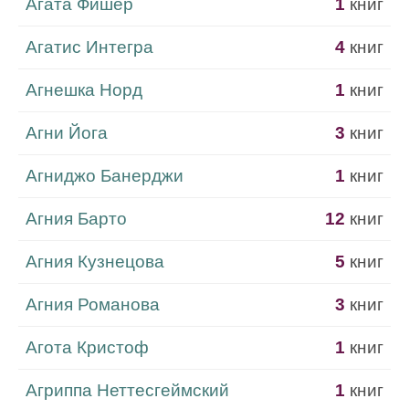
Агата Фишер
1
книг
Агатис Интегра
4
книг
Агнешка Норд
1
книг
Агни Йога
3
книг
Агниджо Банерджи
1
книг
Агния Барто
12
книг
Агния Кузнецова
5
книг
Агния Романова
3
книг
Агота Кристоф
1
книг
Агриппа Неттесгеймский
1
книг