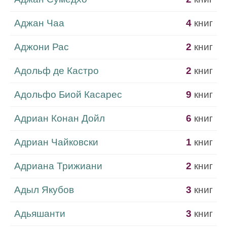
Аджан Чаа
4
книг
Аджони Рас
2
книг
Адольф де Кастро
2
книг
Адольфо Биой Касарес
9
книг
Адриан Конан Дойл
6
книг
Адриан Чайковски
1
книг
Адриана Трижиани
2
книг
Адыл Якубов
3
книг
Адьяшанти
3
книг