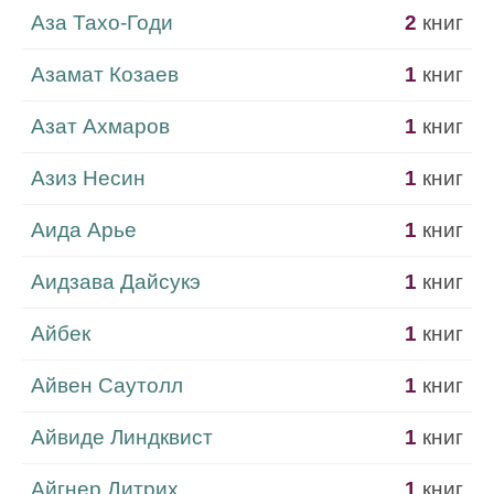
Аза Тахо-Годи
2
книг
Азамат Козаев
1
книг
Азат Ахмаров
1
книг
Азиз Несин
1
книг
Аида Арье
1
книг
Аидзава Дайсукэ
1
книг
Айбек
1
книг
Айвен Саутолл
1
книг
Айвиде Линдквист
1
книг
Айгнер Дитрих
1
книг