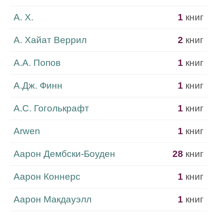
А. Х.
1
книг
А. Хайат Веррил
2
книг
А.А. Попов
1
книг
А.Дж. Финн
1
книг
А.С. Гоголькрафт
1
книг
Аrwen
1
книг
Аарон Дембски-Боуден
28
книг
Аарон Коннерс
1
книг
Аарон Макдауэлл
1
книг