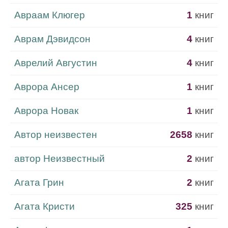
Авраам Клюгер
1
книг
Аврам Дэвидсон
4
книг
Аврелий Августин
4
книг
Аврора Ансер
1
книг
Аврора Новак
1
книг
Автор неизвестен
2658
книг
автор Неизвестный
2
книг
Агата Грин
2
книг
Агата Кристи
325
книг