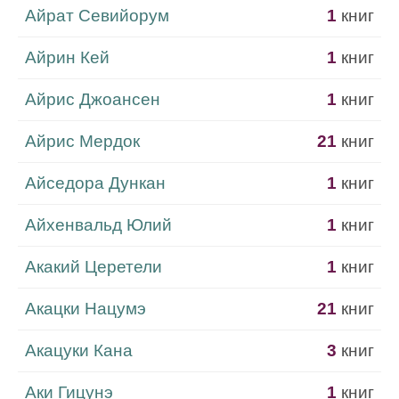
Айрат Севийорум
1
книг
Айрин Кей
1
книг
Айрис Джоансен
1
книг
Айрис Мердок
21
книг
Айседора Дункан
1
книг
Айхенвальд Юлий
1
книг
Акакий Церетели
1
книг
Акацки Нацумэ
21
книг
Акацуки Кана
3
книг
Аки Гицунэ
1
книг