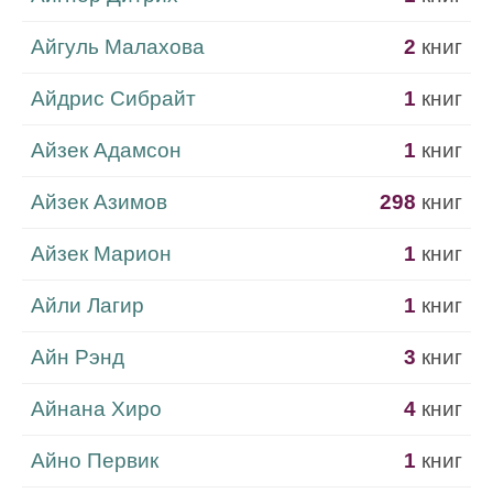
Айгуль Малахова
2
книг
Айдрис Сибрайт
1
книг
Айзек Адамсон
1
книг
Айзек Азимов
298
книг
Айзек Марион
1
книг
Айли Лагир
1
книг
Айн Рэнд
3
книг
Айнана Хиро
4
книг
Айно Первик
1
книг