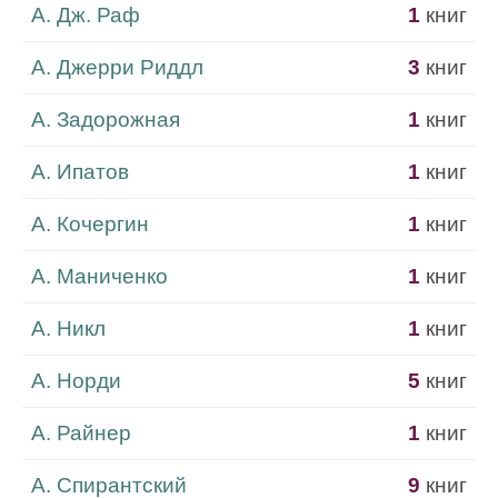
А. Дж. Раф
1
книг
А. Джерри Риддл
3
книг
А. Задорожная
1
книг
А. Ипатов
1
книг
А. Кочергин
1
книг
А. Маниченко
1
книг
А. Никл
1
книг
А. Норди
5
книг
А. Райнер
1
книг
А. Спирантский
9
книг