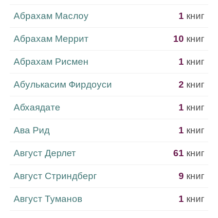
Абрахам Маслоу
1
книг
Абрахам Меррит
10
книг
Абрахам Рисмен
1
книг
Абулькасим Фирдоуси
2
книг
Абхаядате
1
книг
Ава Рид
1
книг
Август Дерлет
61
книг
Август Стриндберг
9
книг
Август Туманов
1
книг