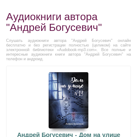
Аудиокниги автора
"Андрей Богусевич"
Слушать аудиокниги автора "Андрей Богусевич" онлайн
бесплатно и без регистрации полностью (целиком) на сайте
электронной библиотеки «Audobook-mp3.com». Все полные и
интересные аудиокниги книги автора "Андрей Богусевич" на
телефон и андроид.
Андрей Богусевич - Дом на улице