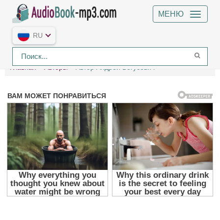
МЕНЮ
RU
Главная
Авторы
Автор Андрей Богусевич