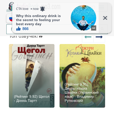
МЕНЮ
RU
Топ озвучек!🔥
(
Рейтинг 9.91
)
Джуры козака
Швайки (Украинский
(
Рейтинг 9.92
) Щегол
язык) - Владимир
- Донна Тартт
Рутковский