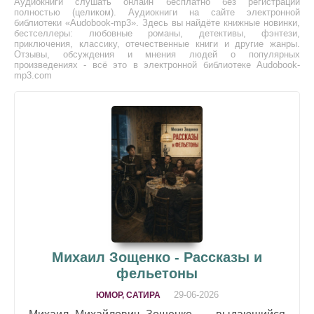
Аудиокниги слушать онлайн бесплатно без регистрации
полностью (целиком). Аудиокниги на сайте электронной
библиотеки «Audobook-mp3». Здесь вы найдёте книжные новинки,
бестселлеры: любовные романы, детективы, фэнтези,
приключения, классику, отечественные книги и другие жанры.
Отзывы, обсуждения и мнения людей о популярных
произведениях - всё это в электронной библиотеке Audobook-
mp3.com
Михаил Зощенко - Рассказы и
фельетоны
29-06-2026
ЮМОР, САТИРА