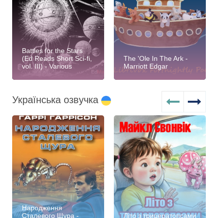
Battles for the Stars
(Ed Reads Short Sci-fi,
The 'Ole In The Ark -
vol. III) - Various
Marriott Edgar
Українська озвучка
Народження
Сталевого Щура -
Літо з трицератопсами