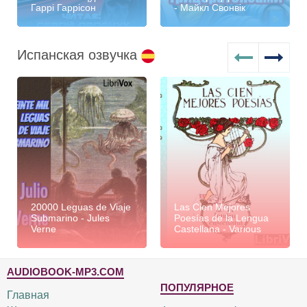
Гаррі Гаррісон
- Майкл Свонвік
Испанская озвучка
20000 Leguas de Viaje
Las Cien Mejores
Submarino - Jules
Poesías de la Lengua
Verne
Castellana - Various
AUDIOBOOK-MP3.COM
ПОПУЛЯРНОЕ
Главная