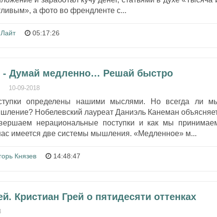
ливым», а фото во френдленте с...
 Лайт
05:17:26
 - Думай медленно… Решай быстро
10-09-2018
ступки определены нашими мыслями. Но всегда ли м
шление? Нобелевский лауреат Даниэль Канеман объясняет
вершаем нерациональные поступки и как мы принимае
ас имеется две системы мышления. «Медленное» м...
горь Князев
14:48:47
рей. Кристиан Грей о пятидесяти оттенках
8