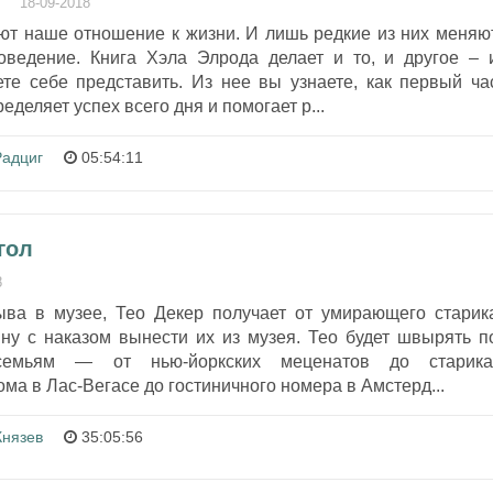
18-09-2018
ют наше отношение к жизни. И лишь редкие из них меняю
ведение. Книга Хэла Элрода делает и то, и другое – 
те себе представить. Из нее вы узнаете, как первый ча
деляет успех всего дня и помогает р...
Радциг
05:54:11
гол
8
ва в музее, Тео Декер получает от умирающего старик
ину с наказом вынести их из музея. Тео будет швырять п
емьям — от нью-йоркских меценатов до старика
ма в Лас-Вегасе до гостиничного номера в Амстерд...
Князев
35:05:56