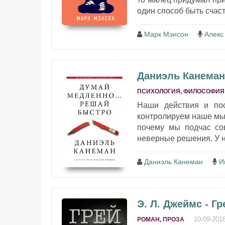
один способ быть счаст
Марк Мэнсон
Алекс
Даниэль Канеман
ПСИХОЛОГИЯ, ФИЛОСОФИЯ
Наши действия и по
контролируем наше мы
почему мы подчас со
неверные решения. У н
Даниэль Канеман
И
Э. Л. Джеймс - Г
10-09-201
РОМАН, ПРОЗА