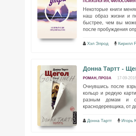
ПСИХОЛОГИЯ, ФИЛОСОФИЯ
Некоторые книги меня
наш образ жизни и по
быстрее, чем вы може
после пробуждения опре
Хэл Элрод
Кирилл 
Донна Тартт - Ще
17-09-201
РОМАН, ПРОЗА
Очнувшись после взры
кольцо и редкую карт
разным домам и с
краснодеревщика, от до
Донна Тартт
Игорь 