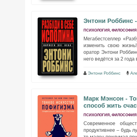
Энтони Роббинс -
ПСИХОЛОГИЯ, ФИЛОСОФИЯ
Мегабестселлер «Разб
изменить свою жизнь
оратор Энтони Роббинс
него ведётся за 2 года 
Энтони Роббинс
Ал
Марк Мэнсон - Т
способ жить сча
ПСИХОЛОГИЯ, ФИЛОСОФИЯ
Современное обществ
продуктивнее – будь лу
то малец придумал при