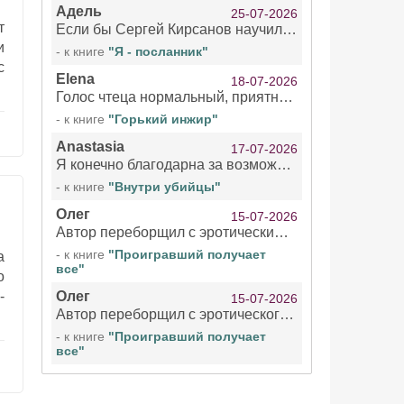
Адель
25-07-2026
т
Если бы Сергей Кирсанов научился не сглатывать каждые 1-2 минуты слюну, так что слышно в микрофоне и, что вызывает отвращение, то мелжно было бы слушать.
и
- к книге
"Я - посланник"
с
Elena
18-07-2026
Голос чтеца нормальный, приятный тембр. Мне очень понравилось озвучивание рассказа. Очень странный отзыв Надежды. Может у неё что-то с нервами?
- к книге
"Горький инжир"
Anastasia
17-07-2026
Я конечно благодарна за возможность бесплатно слушать книги даже новинки , но чтение этой книги просто ужасно
- к книге
"Внутри убийцы"
Олег
15-07-2026
Автор переборщил с эротическими сценами. Похоже, с этим у него проблемы.
- к книге
"Проигравший получает
а
все"
о
-
Олег
15-07-2026
Автор переборщил с эротического сценами. Похоже, с этим у него проблемы.
- к книге
"Проигравший получает
все"