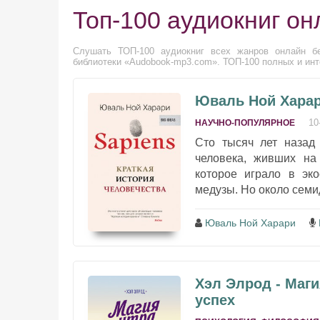
Топ-100 аудиокниг он
Слушать ТОП-100 аудиокниг всех жанров онлайн бе
библиотеки «Audobook-mp3.com». ТОП-100 полных и инт
Юваль Ной Харари
10
НАУЧНО-ПОПУЛЯРНОЕ
Сто тысяч лет назад
человека, живших на
которое играло в эк
медузы. Но около семид
Юваль Ной Харари
Хэл Элрод - Маги
успех