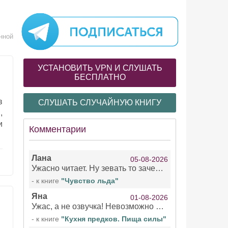
нной
УСТАНОВИТЬ VPN И СЛУШАТЬ
БЕСПЛАТНО
в
СЛУШАТЬ СЛУЧАЙНУЮ КНИГУ
,
и
Комментарии
Лана
05-08-2026
Ужасно читает. Ну зевать то зачем. Уже не говорю, что ударения ставит, как хочет.
- к книге
"Чувство льда"
Яна
01-08-2026
Ужас, а не озвучка! Невозможно вникать в смысл текста из за кривляний чтеца
- к книге
"Кухня предков. Пища силы"