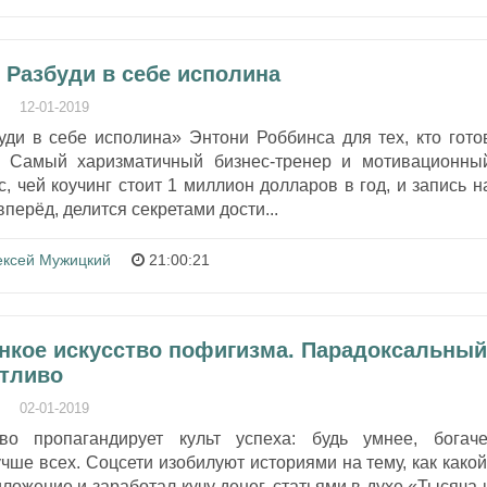
 Разбуди в себе исполина
12-01-2019
уди в себе исполина» Энтони Роббинса для тех, кто гото
! Самый харизматичный бизнес-тренер и мотивационны
, чей коучинг стоит 1 миллион долларов в год, и запись н
вперёд, делится секретами дости...
ексей Мужицкий
21:00:21
онкое искусство пофигизма. Парадоксальный
стливо
02-01-2019
о пропагандирует культ успеха: будь умнее, богаче
чше всех. Соцсети изобилуют историями на тему, как какой
ложение и заработал кучу денег, статьями в духе «Тысяча 