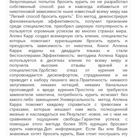
безуспешных попыток бросить курить он не разработал
22.mp3
собственный способ раз и навсегда избавиться от
никотиновой зависимости ныне известный всему миру как
23.mp3
"Легкий способ бросить курить". Его метод, демонстрируя
феноменальную эффективность, получил признание
24.mp3
среди специалистов, приобрел широкую популярность и
пользуется огромным успехом во многих странах мира.
25.mp3
Аллен Карр создал всемирную сеть клиник, специалисты
которых помогают курильщикам бросить курить и
26.mp3
преодолеть зависимость от никотина. Книги Аллена
Карра изданы на двадцати языках и стали
27.mp3
бестселлерами.Эффективность: методика Аллена Карра
используется в десятках клиник по всему миру и
28.mp3
получила высокие отзывы врачей и
специалистов.Удобство: отказ от курения не
29.mp3
сопровождается дискомфортом, страданиями и не
приводит к набору лишнего веса.Практичность: никакого
30.mp3
запугивания, никаких нотаций, никаких банальных
проповедей о вреде курения.Простота: не требуются
31.mp3
заменители никотина; потребность курить исчезает без
какого-либо замещения.Универсальность: метод Аллена
32.mp3
Карра поможет каждому справиться с тревогами и
страхами, которые мешают нам жить полноценной
33.mp3
жизнью и наслаждаться ею.Результат: новое, ни с чем не
сравнимое ощущение свободы.Гарантии успеха: с
34.mp3
помощью этого метода более 95% курящих бросают
курить навсегда.Доп. информация: Если Вы или Ваши
35.mp3
знакомые хотят бросить курить, Вам стоит послушать эту