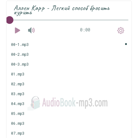
Аллен Карр - Легкий способ бросить
курить
0:00
00-1.mp3
00-2.mp3
00-3.mp3
01.mp3
02.mp3
03.mp3
04.mp3
05.mp3
06.mp3
07.mp3