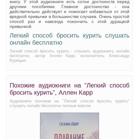
книгу. У этой аудиокниги есть сотни достоинств перед
36.mp3
другими пособиями. Главное достоинство - она
действительно действует и помогает избавиться от этой
37.mp3
вредной привычки в большинстве случаев. Очень простой
способ раз и навсегда покончить с этой дурацкой
38.mp3
привычкой.
Легкий способ бросить курить слушать
39.mp3
онлайн бесплатно
40.mp3
Легкий способ бросить курить - слушать аудиокнигу онлайн
41.mp3
бесплатно, автор Аллен Карр, исполнитель Александр
Курицын
42.mp3
43.mp3
Похожие аудиокниги на "Легкий способ
44.mp3
бросить курить", Аллен Карр
45.mp3
Аудиокниги похожие на "Легкий способ бросить курить"
слушать онлайн бесплатно полные версии.