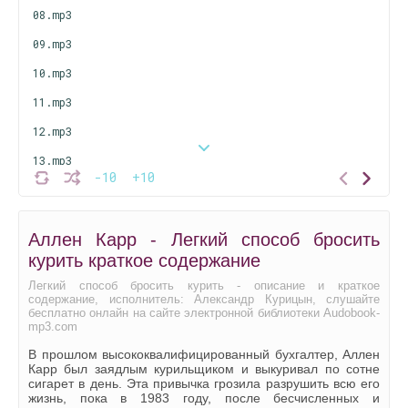
08.mp3
09.mp3
10.mp3
11.mp3
12.mp3
13.mp3
-10
+10
14.mp3
15.mp3
Аллен Карр - Легкий способ бросить
16.mp3
курить краткое содержание
17.mp3
Легкий способ бросить курить - описание и краткое
содержание, исполнитель: Александр Курицын, слушайте
18.mp3
бесплатно онлайн на сайте электронной библиотеки Audobook-
mp3.com
19.mp3
В прошлом высококвалифицированный бухгалтер, Аллен
20.mp3
Карр был заядлым курильщиком и выкуривал по сотне
сигарет в день. Эта привычка грозила разрушить всю его
21.mp3
жизнь, пока в 1983 году, после бесчисленных и