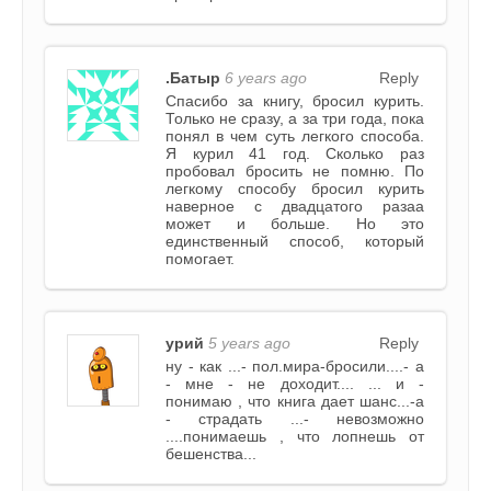
.Батыр
6 years ago
Reply
Спасибо за книгу, бросил курить.
Только не сразу, а за три года, пока
понял в чем суть легкого способа.
Я курил 41 год. Сколько раз
пробовал бросить не помню. По
легкому способу бросил курить
наверное с двадцатого разаа
может и больше. Но это
единственный способ, который
помогает.
урий
5 years ago
Reply
ну - как ...- пол.мира-бросили....- а
- мне - не доходит.... ... и -
понимаю , что книга дает шанс...-а
- страдать ...- невозможно
....понимаешь , что лопнешь от
бешенства...