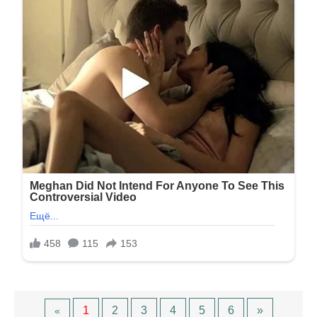
1
2
3
4
5
6
»
«