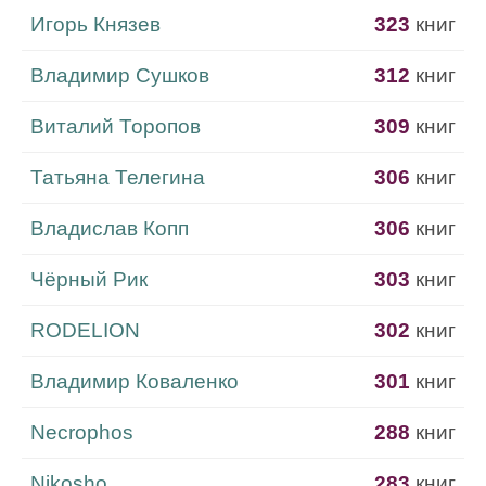
Игорь Князев
323
книг
Владимир Сушков
312
книг
Виталий Торопов
309
книг
Татьяна Телегина
306
книг
Владислав Копп
306
книг
Чёрный Рик
303
книг
RODELION
302
книг
Владимир Коваленко
301
книг
Necrophos
288
книг
Nikosho
283
книг