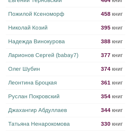
Евгений Терновский
464
книг
Пожилой Ксеноморф
458
книг
Николай Козий
395
книг
Надежда Винокурова
388
книг
Ларионов Сергей (babay7)
377
книг
Олег Шубин
374
книг
Леонтина Броцкая
361
книг
Руслан Покровский
354
книг
Джахангир Абдуллаев
344
книг
Татьяна Ненарокомова
330
книг