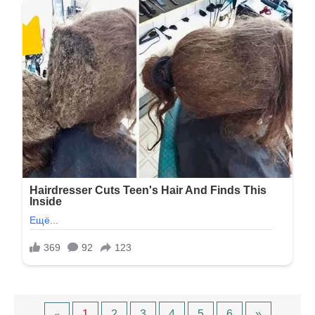
1
2
3
4
5
6
»
«