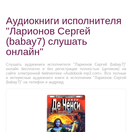
Аудиокниги исполнителя
"Ларионов Сергей
(babay7) слушать
онлайн"
Слушать аудиокниги исполнителя "Ларионов Сергей (babay7)"
онлайн бесплатно и без регистрации полностью (целиком) на
сайте электронной библиотеки «Audobook-mp3.com». Все полные
и интересные аудиокниги книги в исполнении "Ларионов Сергей
(babay7)" на телефон и андроид.