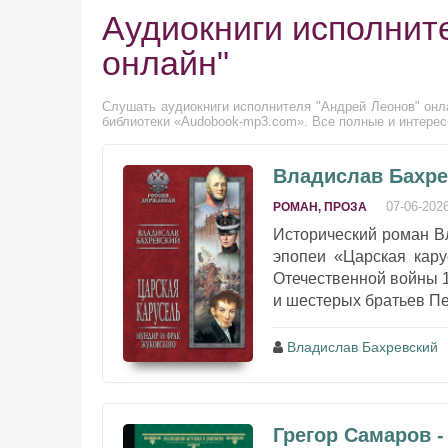
Аудиокниги исполнит
онлайн"
Слушать аудиокниги исполнителя "Андрей Леонов" онла
библиотеки «Audobook-mp3.com». Все полные и интерес
Владислав Бахре
07-06-202
РОМАН, ПРОЗА
Исторический роман В
эпопеи «Царская кару
Отечественной войны 
и шестерых братьев Пер
Владислав Бахревский
Грегор Самаров -