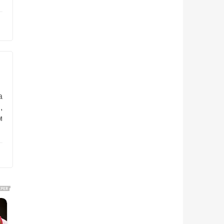
а
,
м