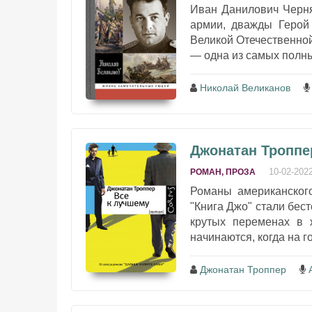
Иван Данилович Чернях
армии, дважды Герой
Великой Отечественно
— одна из самых полны
Николай Великанов
Джонатан Троппе
10-02-202
РОМАН, ПРОЗА
Романы американског
"Книга Джо" стали бест
крутых переменах в 
начинаются, когда на го
Джонатан Троппер