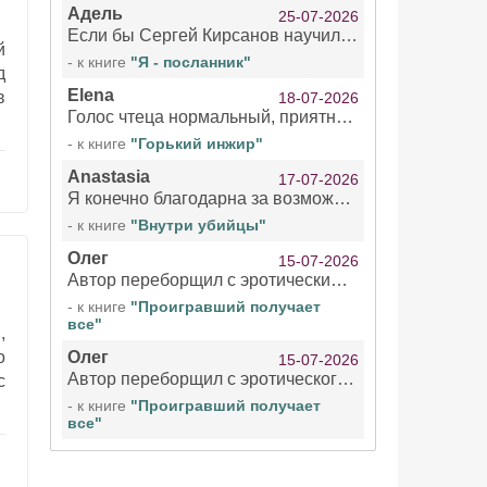
Адель
25-07-2026
Если бы Сергей Кирсанов научился не сглатывать каждые 1-2 минуты слюну, так что слышно в микрофоне и, что вызывает отвращение, то мелжно было бы слушать.
й
- к книге
"Я - посланник"
д
Elena
в
18-07-2026
Голос чтеца нормальный, приятный тембр. Мне очень понравилось озвучивание рассказа. Очень странный отзыв Надежды. Может у неё что-то с нервами?
- к книге
"Горький инжир"
Anastasia
17-07-2026
Я конечно благодарна за возможность бесплатно слушать книги даже новинки , но чтение этой книги просто ужасно
- к книге
"Внутри убийцы"
Олег
15-07-2026
Автор переборщил с эротическими сценами. Похоже, с этим у него проблемы.
- к книге
"Проигравший получает
все"
,
о
Олег
15-07-2026
Автор переборщил с эротического сценами. Похоже, с этим у него проблемы.
с
- к книге
"Проигравший получает
все"