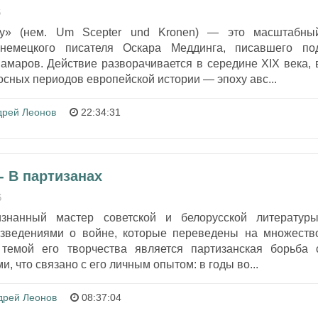
6
ну» (нем. Um Scepter und Kronen) — это масштабны
 немецкого писателя Оскара Меддинга, писавшего по
амаров. Действие разворачивается в середине XIX века, 
осных периодов европейской истории — эпоху авс...
дрей Леонов
22:34:31
- В партизанах
6
знанный мастер советской и белорусской литературы
изведениями о войне, которые переведены на множеств
 темой его творчества является партизанская борьба 
, что связано с его личным опытом: в годы во...
дрей Леонов
08:37:04