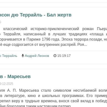
нсон дю Террайль - Бал жертв
6
классический историко-приключенческий роман Пьер
ю Террайля, написанный в лучших традициях «плаща 
орачивается в Париже 1796 года. Эпоха террора позади, н
 еще содрогается от внутренних распрей. Роя...
ю Террайль
Андрей Леонов
15:19:17
в - Маресьев
9-12-2025
еля А. П. Маресьева стало символом несгибаемой воли
в литературе, кино и школьных программах. Его приме
репил веру в трудные времена, внося свой вклад в побед
йне благодаря таким настоящим патрио...