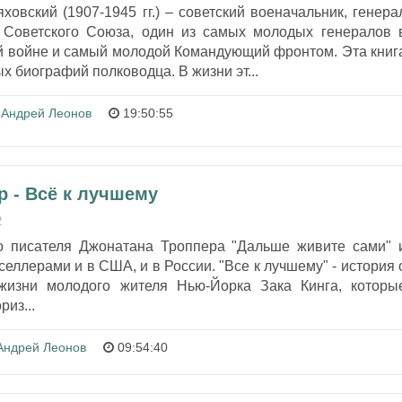
овский (1907-1945 гг.) – советский военачальник, генера
 Советского Союза, один из самых молодых генералов 
й войне и самый молодой Командующий фронтом. Эта книг
х биографий полководца. В жизни эт...
Андрей Леонов
19:50:55
р - Всё к лучшему
2
о писателя Джонатана Троппера "Дальше живите сами" 
селлерами и в США, и в России. "Все к лучшему" - история 
жизни молодого жителя Нью-Йорка Зака Кинга, которы
риз...
Андрей Леонов
09:54:40