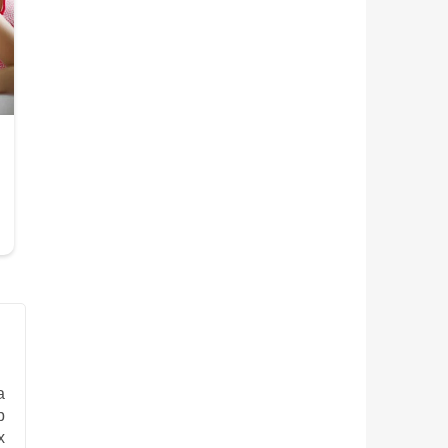
а
р
х