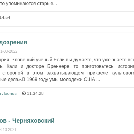
то упоминаются старые...
14:54
одозрения
21-03-2022
рия. Зловещий ученый.Если вы думаете, что уже знаете вс
, Кали и докторе Бреннере, то приготовьтесь: истори
 стороной в этом захватывающем приквеле культовог
ые дела».В 1969 году умы молодежи США ...
й Леонов
11:34:28
ов - Черняховский
8-10-2021