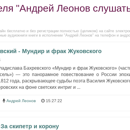
еля "Андрей Леонов слушат
йн бесплатно и без регистрации полностью (целиком) на сайте электро
ные аудиокниги книги в исполнении "Андрей Леонов" на телефон и андро
вский - Мундир и фрак Жуковского
6
ладислава Бахревского «Мундир и фрак Жуковского» (част
сель») — это панорамное повествование о России эпох
1812 года, раскрывающее судьбы поэта Василия Жуковског
овских на фоне светских интриг и ...
Андрей Леонов
15:27:22
 За скипетр и корону