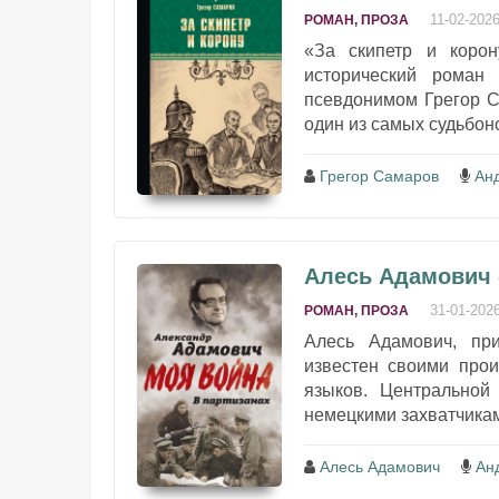
11-02-202
РОМАН, ПРОЗА
«За скипетр и коро
исторический роман
псевдонимом Грегор С
один из самых судьбон
Грегор Самаров
Ан
Алесь Адамович 
31-01-202
РОМАН, ПРОЗА
Алесь Адамович, при
известен своими про
языков. Центральной
немецкими захватчиками
Алесь Адамович
Ан