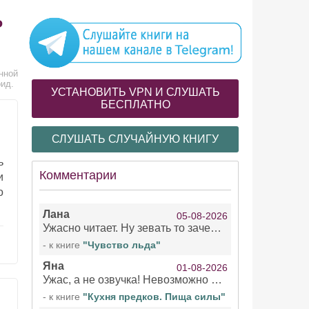
ь
нной
ид.
УСТАНОВИТЬ VPN И СЛУШАТЬ
БЕСПЛАТНО
СЛУШАТЬ СЛУЧАЙНУЮ КНИГУ
ь
Комментарии
и
о
Лана
05-08-2026
Ужасно читает. Ну зевать то зачем. Уже не говорю, что ударения ставит, как хочет.
- к книге
"Чувство льда"
Яна
01-08-2026
Ужас, а не озвучка! Невозможно вникать в смысл текста из за кривляний чтеца
- к книге
"Кухня предков. Пища силы"