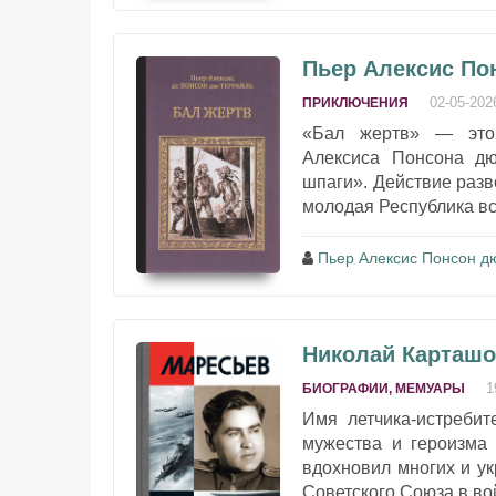
Пьер Алексис По
02-05-202
ПРИКЛЮЧЕНИЯ
«Бал жертв» — это 
Алексиса Понсона д
шпаги». Действие разв
молодая Республика всё
Пьер Алексис Понсон д
Николай Карташо
1
БИОГРАФИИ, МЕМУАРЫ
Имя летчика-истребит
мужества и героизма 
вдохновил многих и ук
Советского Союза в во