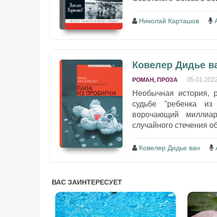
Николай Карташов
Ковелер Дидье ва
05-01-202
РОМАН, ПРОЗА
Необычная история, 
судьбе "ребенка из
ворочающий миллиар
случайного стечения об
Ковелер Дидье ван