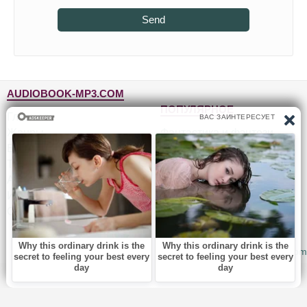
Send
AUDIOBOOK-MP3.COM
ПОПУЛЯРНОЕ
Главная
Жанры
Фантастика и фэнтези
Блог
Детективы, триллеры
Топ-100
Для детей
Авторы
Роман, проза
Исполнители
Приключения
Обратная связь
Юмор, сатира
© 2010-2026
Audiobook-mp3.com