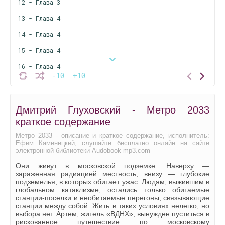
12 - Глава 3
13 - Глава 4
14 - Глава 4
15 - Глава 4
16 - Глава 4
-10
+10
17 - Глава 5
18 - Глава 5
Дмитрий Глуховский - Метро 2033
19 - Глава 5
краткое содержание
20 - Глава 5
Метро 2033 - описание и краткое содержание, исполнитель:
Ефим Каменецкий, слушайте бесплатно онлайн на сайте
21 - Глава 6
электронной библиотеки Audobook-mp3.com
22 - Глава 6
Они живут в московской подземке. Наверху —
зараженная радиацией местность, внизу — глубокие
23 - Глава 6
подземелья, в которых обитает ужас. Людям, выжившим в
глобальном катаклизме, остались только обитаемые
24 - Глава 6
станции-поселки и необитаемые перегоны, связывающие
станции между собой. Жить в таких условиях нелегко, но
25 - Глава 7
выбора нет. Артем, житель «ВДНХ», вынужден пуститься в
рискованное путешествие по московскому