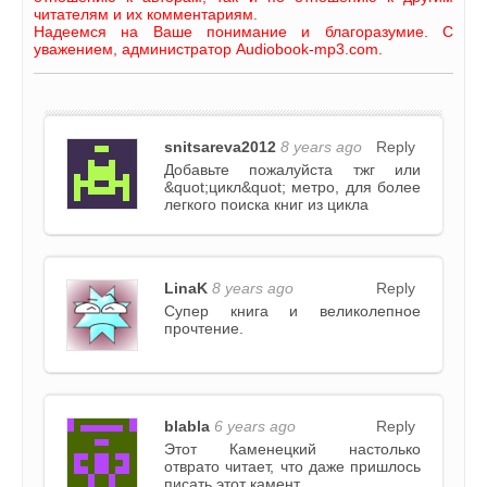
читателям и их комментариям.
Надеемся на Ваше понимание и благоразумие. С
уважением, администратор Audiobook-mp3.com.
snitsareva2012
8 years ago
Reply
Добавьте пожалуйста тжг или
&quot;цикл&quot; метро, для более
легкого поиска книг из цикла
LinaK
8 years ago
Reply
Супер книга и великолепное
прочтение.
blabla
6 years ago
Reply
Этот Каменецкий настолько
отврато читает, что даже пришлось
писать этот камент.