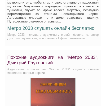
26 - Глава 7
метрополитену, чтобы спасти свою станцию от нашествия
мутантов. Чудовища и мародеры скрываются в темноте
27 - Глава 7
туннелей, звучат во мраке голоса мертвых, беззвучно
перемещается за стенами неизмеримого червя.
28 - Глава 7
Автоматные очереди то и дело разрывают тишину.
Путешествие окажется опасным…
29 - Глава 8
Метро 2033 слушать онлайн бесплатно
30 - Глава 8
Метро 2033 - слушать аудиокнигу онлайн бесплатно, автор
Дмитрий Глуховский, исполнитель Ефим Каменецкий
31 - Глава 8
32 - Глава 8
33 - Глава 9
Похожие аудиокниги на "Метро 2033",
34 - Глава 9
Дмитрий Глуховский
35 - Глава 9
Аудиокниги похожие на "Метро 2033" слушать онлайн
бесплатно полные версии.
36 - Глава 9
37 - Глава 10
38 - Глава 10
39 - Глава 10