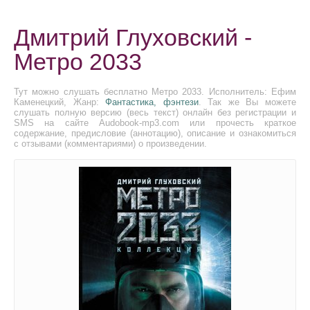
Дмитрий Глуховский -
Метро 2033
Тут можно слушать бесплатно Метро 2033. Исполнитель: Ефим
Каменецкий, Жанр:
Фантастика, фэнтези
. Так же Вы можете
слушать полную версию (весь текст) онлайн без регистрации и
SMS на сайте Audobook-mp3.com или прочесть краткое
содержание, предисловие (аннотацию), описание и ознакомиться
с отзывами (комментариями) о произведении.