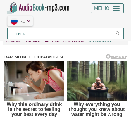
МЕНЮ
RU
Главная
Авторы
Дмитрий Глуховский
Метро 2033