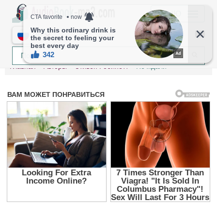
МЕНЮ
RU
Главная
Авторы
Стивен Робинетт
Не ждали