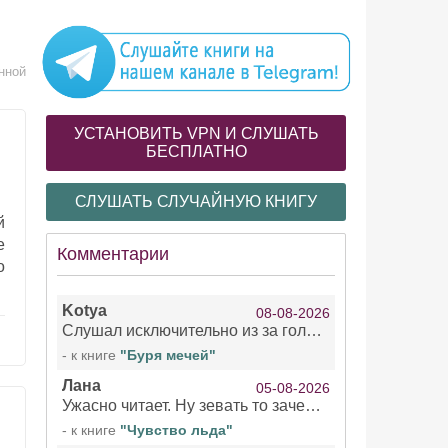
нной
УСТАНОВИТЬ VPN И СЛУШАТЬ
БЕСПЛАТНО
СЛУШАТЬ СЛУЧАЙНУЮ КНИГУ
й
е
Комментарии
о
Kotya
08-08-2026
Слушал исключительно из за голоса девушки озвучивающей Арью Сансу и Кейтлин . Жаль что ее голос не озвучил остальное . При всем уважении к чтецами мужчинам/не. Интересно, есть ли с ее озвучкой еще какие нибудь книги?!
- к книге
"Буря мечей"
Лана
05-08-2026
Ужасно читает. Ну зевать то зачем. Уже не говорю, что ударения ставит, как хочет.
- к книге
"Чувство льда"