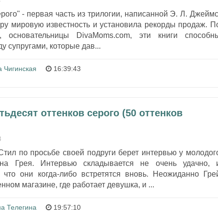
4
рого" - первая часть из трилогии, написанной Э. Л. Джеймс
ору мировую известность и установила рекорды продаж. П
 основательницы DivaMoms.com, эти книги способн
у супругами, которые дав...
а Чигинская
16:39:43
ятьдесят оттенков серого (50 оттенков
8
Стил по просьбе своей подруги берет интервью у молодог
ана Грея. Интервью складывается не очень удачно, 
 что они когда-либо встретятся вновь. Неожиданно Гре
нном магазине, где работает девушка, и ...
на Телегина
19:57:10