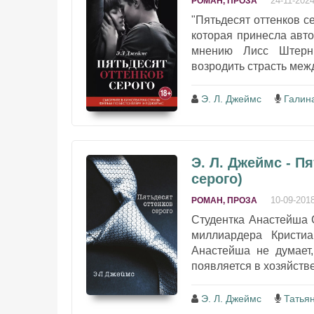
24-11-202
РОМАН, ПРОЗА
"Пятьдесят оттенков се
которая принесла авт
мнению Лисс Штерн,
возродить страсть межд
Э. Л. Джеймс
Галин
Э. Л. Джеймс - П
серого)
10-09-201
РОМАН, ПРОЗА
Студентка Анастейша 
миллиардера Кристи
Анастейша не думает,
появляется в хозяйстве
Э. Л. Джеймс
Татья