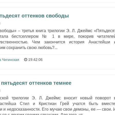
ятьдесят оттенков свободы
8
вободы» – третья книга трилогии Э. Л. Джеймс «Пятьдеся
 стала бестселлером № 1 в мире, покорив читателе
увственностью. Чем закончится история Анастейши 
 им сохранить свою любовь?...
а Чигинская
19:42:06
а пятьдесят оттенков темнее
8
еской трилогии Э. Л. Джеймс вносит новый поворот 
астейша Стил и Кристиан Грей учатся быть вместе
и и недосказанности. Его мучаю свои демоны, ее — свои. 
ся с другим своими страхами. Для того, чт...