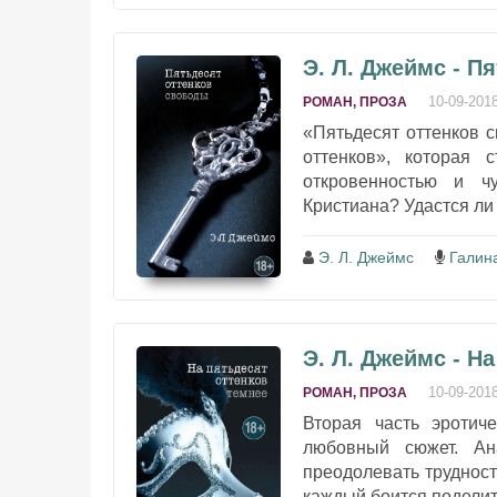
Э. Л. Джеймс - П
10-09-201
РОМАН, ПРОЗА
«Пятьдесят оттенков с
оттенков», которая
откровенностью и ч
Кристиана? Удастся ли
Э. Л. Джеймс
Галин
Э. Л. Джеймс - Н
10-09-201
РОМАН, ПРОЗА
Вторая часть эротич
любовный сюжет. Ан
преодолевать трудност
каждый боится поделить