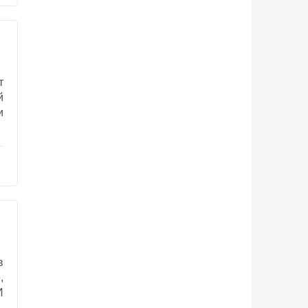
т
й
и
в
,
И