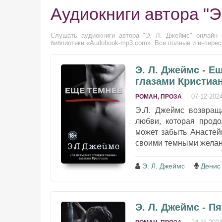
Аудиокниги автора "Э
Слушать аудиокниги автора "Э. Л. Джеймс" онлайн 
библиотеки «Audobook-mp3.com». Все полные и интересн
Э. Л. Джеймс - Е
глазами Кристиа
07-12-202
РОМАН, ПРОЗА
Э.Л. Джеймс возвращ
любви, которая продо
может забыть Анастей
своими темными желани
Э. Л. Джеймс
Денис
Э. Л. Джеймс - П