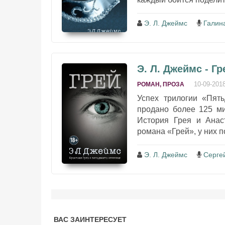
Э. Л. Джеймс
Галин
Э. Л. Джеймс - Г
10-09-201
РОМАН, ПРОЗА
Успех трилогии «Пять
продано более 125 ми
История Грея и Анас
романа «Грей», у них п
Э. Л. Джеймс
Серге