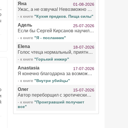
Яна
01-08-2026
,
Ужас, а не озвучка! Невозможно вникать в смысл текста из за кривляний чтеца
о
- к книге
"Кухня предков. Пища силы"
ы
Адель
25-07-2026
Если бы Сергей Кирсанов научился не сглатывать каждые 1-2 минуты слюну, так что слышно в микрофоне и, что вызывает отвращение, то мелжно было бы слушать.
- к книге
"Я - посланник"
Elena
18-07-2026
Голос чтеца нормальный, приятный тембр. Мне очень понравилось озвучивание рассказа. Очень странный отзыв Надежды. Может у неё что-то с нервами?
- к книге
"Горький инжир"
Anastasia
17-07-2026
Я конечно благодарна за возможность бесплатно слушать книги даже новинки , но чтение этой книги просто ужасно
- к книге
"Внутри убийцы"
Олег
о
15-07-2026
Автор переборщил с эротическими сценами. Похоже, с этим у него проблемы.
и
й
- к книге
"Проигравший получает
все"