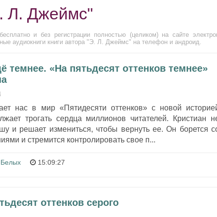
. Л. Джеймс"
бесплатно и без регистрации полностью (целиком) на сайте электро
ые аудиокниги книги автора "Э. Л. Джеймс" на телефон и андроид.
щё темнее. «На пятьдесят оттенков темнее»
на
4
ает нас в мир «Пятидесяти оттенков» с новой историе
лжает трогать сердца миллионов читателей. Кристиан н
шу и решает измениться, чтобы вернуть ее. Он борется с
ями и стремится контролировать свое п...
 Белых
15:09:27
ятьдесят оттенков серого