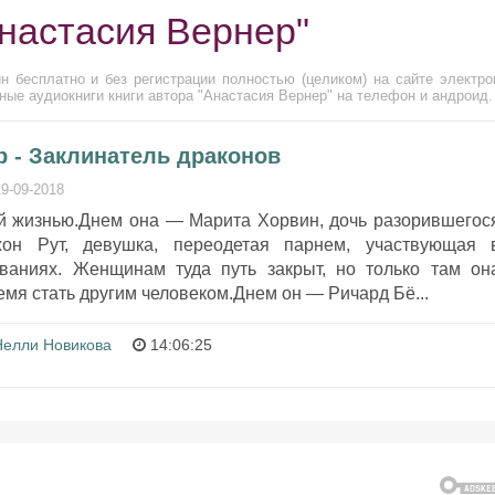
Анастасия Вернер"
н бесплатно и без регистрации полностью (целиком) на сайте электро
ные аудиокниги книги автора "Анастасия Вернер" на телефон и андроид.
р - Заклинатель драконов
19-09-2018
й жизнью.Днем она — Марита Хорвин, дочь разорившегос
н Рут, девушка, переодетая парнем, участвующая 
ваниях. Женщинам туда путь закрыт, но только там он
емя стать другим человеком.Днем он — Ричард Бё...
Нелли Новикова
14:06:25