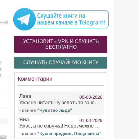
нной
УСТАНОВИТЬ VPN И СЛУШАТЬ
БЕСПЛАТНО
я
СЛУШАТЬ СЛУЧАЙНУЮ КНИГУ
в
а
Комментарии
Лана
05-08-2026
Ужасно читает. Ну зевать то зачем. Уже не говорю, что ударения ставит, как хочет.
- к книге
"Чувство льда"
Яна
01-08-2026
Ужас, а не озвучка! Невозможно вникать в смысл текста из за кривляний чтеца
- к книге
"Кухня предков. Пища силы"