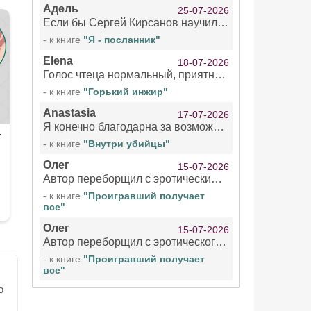
Адель
25-07-2026
Если бы Сергей Кирсанов научился не сглатывать каждые 1-2 минуты слюну, так что слышно в микрофоне и, что вызывает отвращение, то мелжно было бы слушать.
- к книге
"Я - посланник"
Elena
18-07-2026
Голос чтеца нормальный, приятный тембр. Мне очень понравилось озвучивание рассказа. Очень странный отзыв Надежды. Может у неё что-то с нервами?
- к книге
"Горький инжир"
Anastasia
17-07-2026
Я конечно благодарна за возможность бесплатно слушать книги даже новинки , но чтение этой книги просто ужасно
- к книге
"Внутри убийцы"
Олег
15-07-2026
Автор переборщил с эротическими сценами. Похоже, с этим у него проблемы.
- к книге
"Проигравший получает
все"
Олег
15-07-2026
Автор переборщил с эротического сценами. Похоже, с этим у него проблемы.
- к книге
"Проигравший получает
все"
о