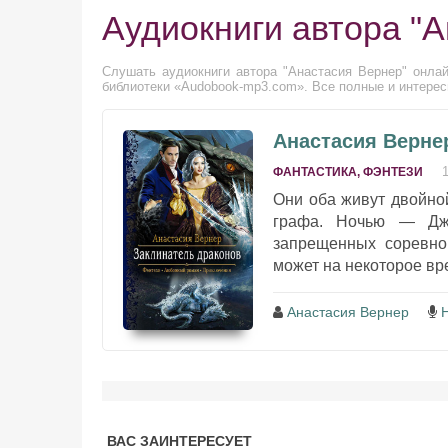
Аудиокниги автора "
Слушать аудиокниги автора "Анастасия Вернер" онлай
библиотеки «Audobook-mp3.com». Все полные и интерес
Анастасия Верне
ФАНТАСТИКА, ФЭНТЕЗИ
Они оба живут двойно
графа. Ночью — Джо
запрещенных соревно
может на некоторое вр
Анастасия Вернер