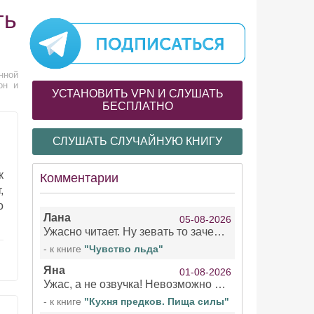
ть
нной
он и
УСТАНОВИТЬ VPN И СЛУШАТЬ
БЕСПЛАТНО
СЛУШАТЬ СЛУЧАЙНУЮ КНИГУ
к
Комментарии
,
о
Лана
05-08-2026
Ужасно читает. Ну зевать то зачем. Уже не говорю, что ударения ставит, как хочет.
- к книге
"Чувство льда"
Яна
01-08-2026
Ужас, а не озвучка! Невозможно вникать в смысл текста из за кривляний чтеца
- к книге
"Кухня предков. Пища силы"