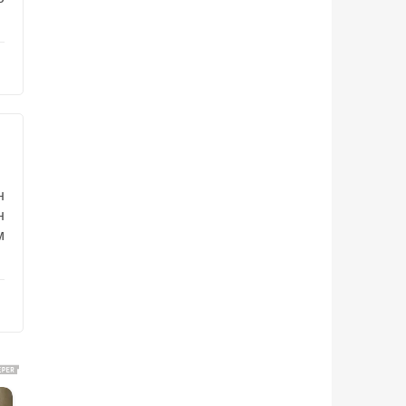
н
н
м