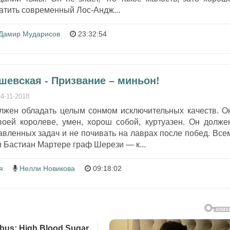
ратить современный Лос-Андж...
Дамир Мударисов
23:32:54
шевская - Призвание – миньон!
14-11-2018
лжен обладать целым сонмом исключительных качеств. О
оей королеве, умен, хорош собой, куртуазен. Он долже
авленных задач и не почивать на лаврах после побед. Все
н Бастиан Мартере граф Шерези — к...
я
Нелли Новикова
09:18:02