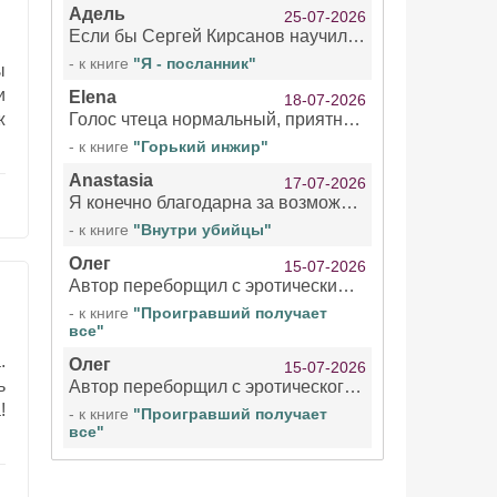
Адель
25-07-2026
Если бы Сергей Кирсанов научился не сглатывать каждые 1-2 минуты слюну, так что слышно в микрофоне и, что вызывает отвращение, то мелжно было бы слушать.
- к книге
"Я - посланник"
ы
и
Elena
18-07-2026
ж
Голос чтеца нормальный, приятный тембр. Мне очень понравилось озвучивание рассказа. Очень странный отзыв Надежды. Может у неё что-то с нервами?
- к книге
"Горький инжир"
Anastasia
17-07-2026
Я конечно благодарна за возможность бесплатно слушать книги даже новинки , но чтение этой книги просто ужасно
- к книге
"Внутри убийцы"
Олег
15-07-2026
Автор переборщил с эротическими сценами. Похоже, с этим у него проблемы.
- к книге
"Проигравший получает
все"
.
Олег
15-07-2026
ь
Автор переборщил с эротического сценами. Похоже, с этим у него проблемы.
!
- к книге
"Проигравший получает
все"