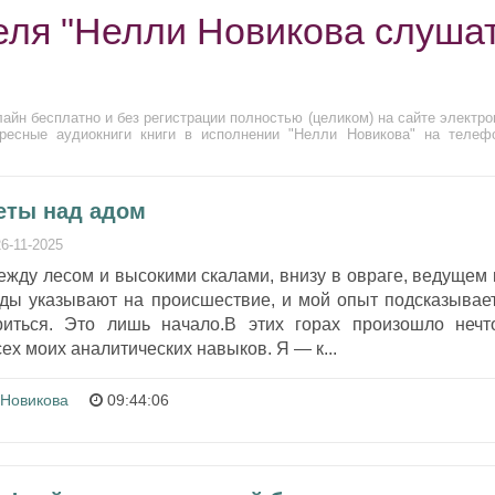
еля "Нелли Новикова слуша
айн бесплатно и без регистрации полностью (целиком) на сайте электро
ресные аудиокниги книги в исполнении "Нелли Новикова" на телеф
веты над адом
26-11-2025
жду лесом и высокими скалами, внизу в овраге, ведущем 
ы указывают на происшествие, и мой опыт подсказывает
риться. Это лишь начало.В этих горах произошло нечт
ех моих аналитических навыков. Я — к...
 Новикова
09:44:06