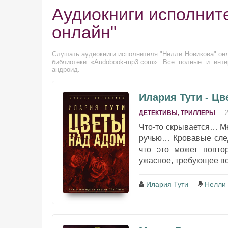
Аудиокниги исполнит
онлайн"
Слушать аудиокниги исполнителя "Нелли Новикова" онл
библиотеки «Audobook-mp3.com». Все полные и инте
андроид.
Илария Тути - Ц
ДЕТЕКТИВЫ, ТРИЛЛЕРЫ
Что-то скрывается… Ме
ручью… Кровавые след
что это может повто
ужасное, требующее вс
Илария Тути
Нелли