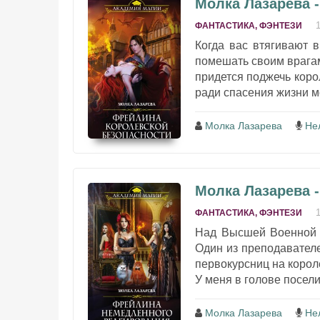
Молка Лазарева 
ФАНТАСТИКА, ФЭНТЕЗИ
Когда вас втягивают в
помешать своим врагам
придется поджечь коро
ради спасения жизни мо
Молка Лазарева
Не
Молка Лазарева 
ФАНТАСТИКА, ФЭНТЕЗИ
Над Высшей Военной А
Один из преподавателе
первокурсниц на короле
У меня в голове поселил
Молка Лазарева
Не