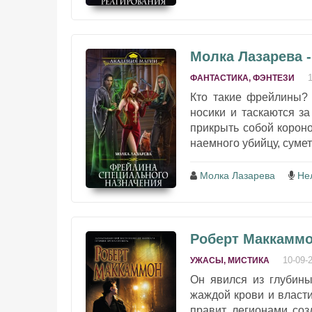
Молка Лазарева 
ФАНТАСТИКА, ФЭНТЕЗИ
Кто такие фрейлины? 
носики и таскаются з
прикрыть собой корон
наемного убийцу, сумет
Молка Лазарева
Не
Роберт Маккаммо
10-09-
УЖАСЫ, МИСТИКА
Он явился из глубины
жаждой крови и власти
правит легионами соз