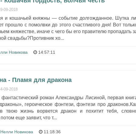
- Кошачья гордость, волчья честь
19-09-2018
зя и кошачьей княжны — событие долгожданное. Шутка ли
ет прошло с помолвки до этого счастливого дня! Вот тольк
чьем княжестве, иначе с чего бы его правителю пропадать з
ной свадьбы?Противник хо...
лли Новикова
14:57:11
на - Пламя для дракона
14-09-2018
– фантастический роман Александры Лисиной, первая книг
драконы», героическое фэнтези, фэнтези про драконов.Ка
в твою жизнь ворвется дракон и похитит тебя, словн
потом еще заявит, что т...
Нелли Новикова
11:18:36