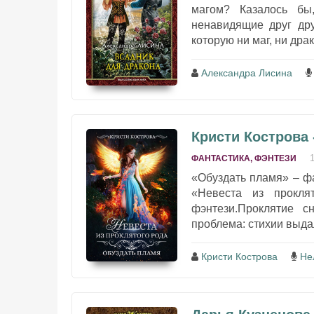
магом? Казалось бы
ненавидящие друг дру
которую ни маг, ни дра
Александра Лисина
Кристи Кострова 
ФАНТАСТИКА, ФЭНТЕЗИ
«Обуздать пламя» – фа
«Невеста из прокля
фэнтези.Проклятие с
проблема: стихии выда
Кристи Кострова
Не