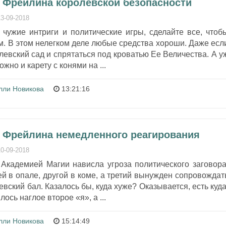
- Фрейлина королевской безопасности
13-09-2018
 чужие интриги и политические игры, сделайте все, чтоб
. В этом нелегком деле любые средства хороши. Даже есл
левский сад и спрятаться под кроватью Ее Величества. А у
жно и карету с конями на ...
лли Новикова
13:21:16
- Фрейлина немедленного реагирования
10-09-2018
кадемией Магии нависла угроза политического заговора
й в опале, другой в коме, а третий вынужден сопровождат
вский бал. Казалось бы, куда хуже? Оказывается, есть куда
ось наглое второе «я», а ...
лли Новикова
15:14:49