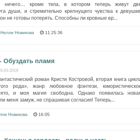
, ничего… кроме тела, в котором теперь живут дв
га души, и стремительно крепнущего чувства к девушке
кон не готовы потерять. Способны ли кровные вр...
Нелли Новикова
11:25:36
- Обуздать пламя
15-03-2019
нтастический роман Кристи Костровой, вторая книга цикл
того рода», жанр любовное фэнтези, юмористическо
нято, и моя магия свободна. Однако появилась нова
ли меня замуж, не спрашивая согласия! Теперь...
лли Новикова
16:05