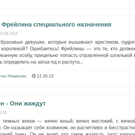
- Фрейлина специального назначения
10-09-2018
Красивые девушки, которые вышивают крестиком, пудря
а королевой? Ошибаетесь! Фрейлины — это те, кто долже
ованную особу, прицельно попасть отравленной шпилькой 
ь определить на запах яд и распута...
лли Новикова
12:35:22
н - Они жаждут
2018
 темных веков — вечно юный, вечно жестокий, с вечно
. Он называет себя хозяином, он расчетливо и бесстрастн
даний тьмы. Он не знает, что такое жалость, зато хорош