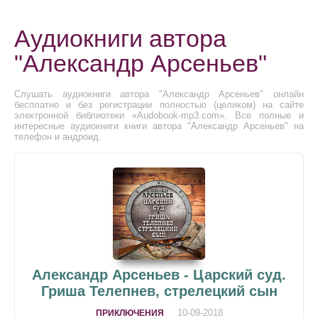
Аудиокниги автора
"Александр Арсеньев"
Слушать аудиокниги автора "Александр Арсеньев" онлайн
бесплатно и без регистрации полностью (целиком) на сайте
электронной библиотеки «Audobook-mp3.com». Все полные и
интересные аудиокниги книги автора "Александр Арсеньев" на
телефон и андроид.
Александр Арсеньев - Царский суд.
Гриша Телепнев, стрелецкий сын
10-09-2018
ПРИКЛЮЧЕНИЯ