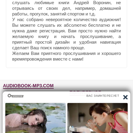
слушать любимые книги Андрей Воронин, не
отрываясь от своих дел, например, домашней
работы, прогулок, занятий спортом и т.д.
У нас собрано невероятное количество аудиокниг!
Вы можете слушать их абсолютно бесплатно и не
нужна даже регистрация. Вам просто нужно найти
желаемую книгу и начать прослушивание, а
приятный простой дизайн и удобная навигация
сделает Ваш поиск намного проще.
Желаем Вам приятного прослушивания и хорошего
времяпровождения вместе с нами!
AUDIOBOOK-MP3.COM
ПОПУЛЯРНОЕ
Главная
Жанры
Фантастика и фэнтези
Блог
Детективы, триллеры
Топ-100
Для детей
Авторы
Роман, проза
Исполнители
Приключения