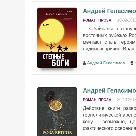
Андрей Геласимо
10-09-201
РОМАН, ПРОЗА
…Забайкалье наканун
восточных рубежах Рос
мечтают стать героя
видимых причин. Врач Х
Андрей Геласимов
Андрей Геласимов
30-10-201
РОМАН, ПРОЗА
Действие книги разв
геополитической арене
кону - возможно, ц
фактического освоения 