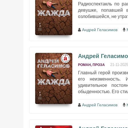
Радиоспектакль по ра
девушке, попавшей 
озлобившейся, не утрат
Андрей Геласимов
Андрей Геласимо
21-11-202
РОМАН, ПРОЗА
Главный герой произв
его неизменность. 
удивительное посто
обыденностью. Его стил
Андрей Геласимов