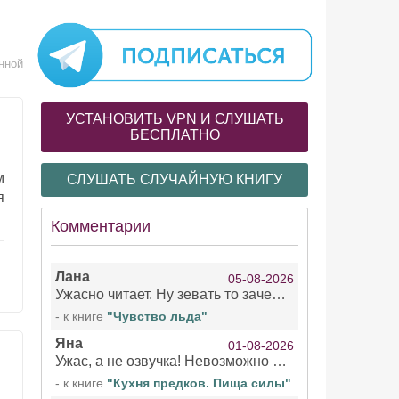
нной
УСТАНОВИТЬ VPN И СЛУШАТЬ
БЕСПЛАТНО
м
СЛУШАТЬ СЛУЧАЙНУЮ КНИГУ
я
Комментарии
Лана
05-08-2026
Ужасно читает. Ну зевать то зачем. Уже не говорю, что ударения ставит, как хочет.
- к книге
"Чувство льда"
Яна
01-08-2026
Ужас, а не озвучка! Невозможно вникать в смысл текста из за кривляний чтеца
- к книге
"Кухня предков. Пища силы"