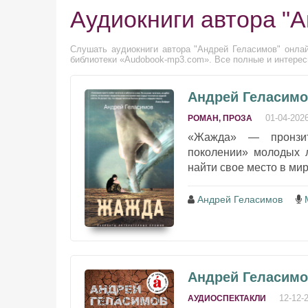
Аудиокниги автора "
Слушать аудиокниги автора "Андрей Геласимов" онлай
библиотеки «Audobook-mp3.com». Все полные и интерес
Андрей Геласимо
01-04-202
РОМАН, ПРОЗА
«Жажда» — пронзит
поколении» молодых 
найти свое место в мир
Андрей Геласимов
Андрей Геласимо
12-12-
АУДИОСПЕКТАКЛИ