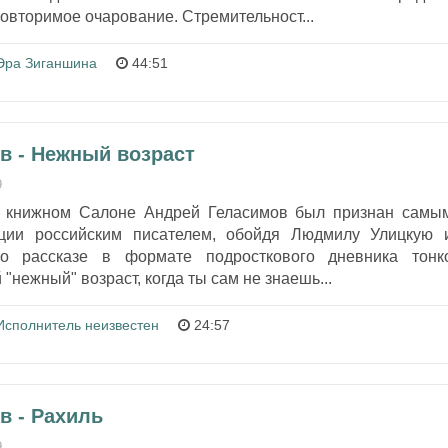
овторимое очарование. Стремительност...
Эра Зиганшина
44:51
в - Нежный возраст
9
 книжном Салоне Андрей Геласимов был признан самы
ции российским писателем, обойдя Людмилу Улицкую 
го рассказе в формате подросткового дневника тонк
"нежный" возраст, когда ты сам не знаешь...
Исполнитель неизвестен
24:57
в - Рахиль
9