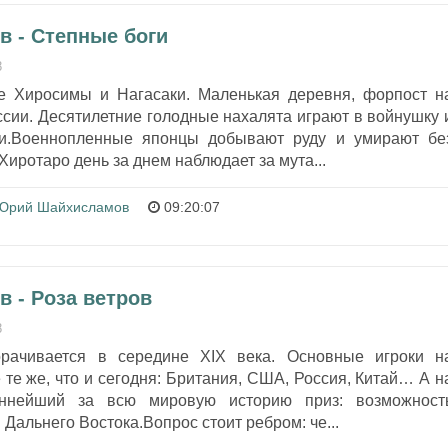
в - Степные боги
8
е Хиросимы и Нагасаки. Маленькая деревня, форпост н
сии. Десятилетние голодные нахалята играют в войнушку 
ми.Военнопленные японцы добывают руду и умирают бе
иротаро день за днем наблюдает за мута...
Юрий Шайхисламов
09:20:07
 - Роза ветров
8
орачивается в середине ХIХ века. Основные игроки н
 те же, что и сегодня: Британия, США, Россия, Китай… А н
еннейший за всю мировую историю приз: возможност
Дальнего Востока.Вопрос стоит ребром: че...