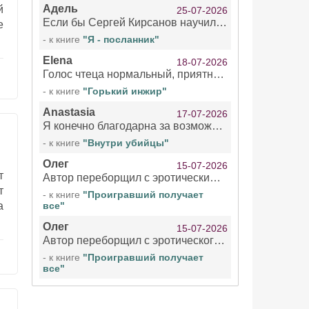
Адель
й
25-07-2026
Если бы Сергей Кирсанов научился не сглатывать каждые 1-2 минуты слюну, так что слышно в микрофоне и, что вызывает отвращение, то мелжно было бы слушать.
е
- к книге
"Я - посланник"
Elena
18-07-2026
Голос чтеца нормальный, приятный тембр. Мне очень понравилось озвучивание рассказа. Очень странный отзыв Надежды. Может у неё что-то с нервами?
- к книге
"Горький инжир"
Anastasia
17-07-2026
Я конечно благодарна за возможность бесплатно слушать книги даже новинки , но чтение этой книги просто ужасно
- к книге
"Внутри убийцы"
Олег
15-07-2026
т
Автор переборщил с эротическими сценами. Похоже, с этим у него проблемы.
т
- к книге
"Проигравший получает
а
все"
Олег
15-07-2026
Автор переборщил с эротического сценами. Похоже, с этим у него проблемы.
- к книге
"Проигравший получает
все"