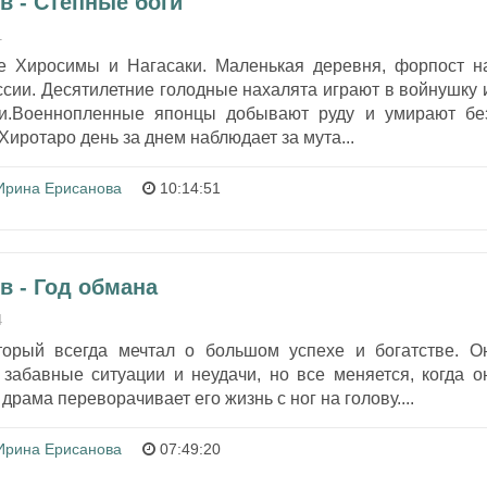
в - Степные боги
1
е Хиросимы и Нагасаки. Маленькая деревня, форпост н
сии. Десятилетние голодные нахалята играют в войнушку 
ми.Военнопленные японцы добывают руду и умирают бе
иротаро день за днем наблюдает за мута...
Ирина Ерисанова
10:14:51
в - Год обмана
4
торый всегда мечтал о большом успехе и богатстве. О
 забавные ситуации и неудачи, но все меняется, когда о
драма переворачивает его жизнь с ног на голову....
Ирина Ерисанова
07:49:20