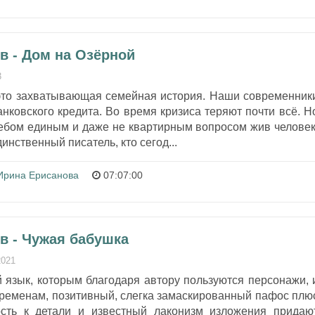
в - Дом на Озёрной
3
то захватывающая семейная история. Наши современник
нковского кредита. Во время кризиса теряют почти всё. Н
лебом единым и даже не квартирным вопросом жив человек
инственный писатель, кто сегод...
Ирина Ерисанова
07:07:00
в - Чужая бабушка
2021
 язык, которым благодаря автору пользуются персонажи, 
ременам, позитивный, слегка замаскированный пафос плю
ость к детали и известный лаконизм изложения придаю