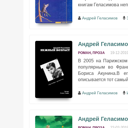
книгам Геласимова неп
Андрей Геласимов
Андрей Геласимо
19-12-201
РОМАН, ПРОЗА
В 2005 на Парижском
популярным во Фран
Бориса Акунина.В е
описывается тот самый 
Андрей Геласимов
Андрей Геласимо
22-02-201
РОМАН, ПРОЗА