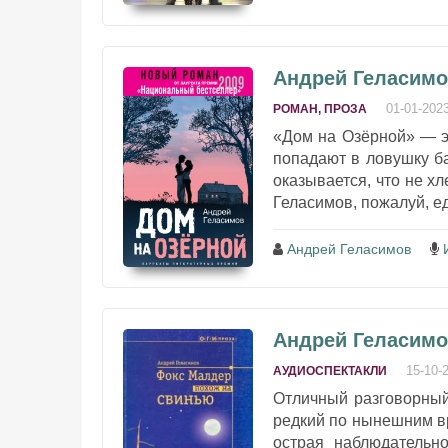
Андрей Геласимо
01-01-202
РОМАН, ПРОЗА
«Дом на Озёрной» — э
попадают в ловушку ба
оказывается, что не х
Геласимов, пожалуй, ед
Андрей Геласимов
Андрей Геласимо
15-10-
АУДИОСПЕКТАКЛИ
Отличный разговорный
редкий по нынешним в
острая наблюдательн