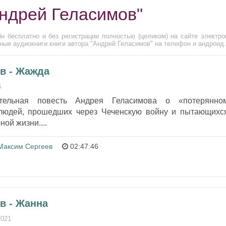
Андрей Геласимов"
н бесплатно и без регистрации полностью (целиком) на сайте электро
ные аудиокниги книги автора "Андрей Геласимов" на телефон и андроид.
в - Жажда
6
ельная повесть Андрея Геласимова о «потерянно
людей, прошедших через Чеченскую войну и пытающихс
ной жизни....
Максим Сергеев
02:47:46
в - Жанна
2021