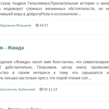
ссказу Андрея Геласимова.Пронзительная история о юно
в водоворот сложных жизненных обстоятельств, но н
ившей веру в добротуРоли и исполнители:...
Марианна Мокшина
44:57
в - Жажда
5
едения «Жажда» носит имя Константин, что символизируе
И действительно, Геласимов, автор книги, проявляе
янство в своем интересе к тому, что скрывается з
ь письма настолько прост, что порой чтение соп...
Константин Хабенский
03:11:14