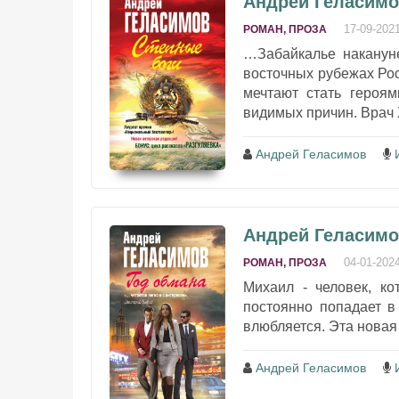
Андрей Геласимо
17-09-202
РОМАН, ПРОЗА
…Забайкалье наканун
восточных рубежах Рос
мечтают стать героя
видимых причин. Врач Х
Андрей Геласимов
Андрей Геласимо
04-01-202
РОМАН, ПРОЗА
Михаил - человек, ко
постоянно попадает в
влюбляется. Эта новая 
Андрей Геласимов