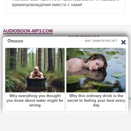
времяпровождения вместе с нами!
AUDIOBOOK-MP3.COM
ПОПУЛЯРНОЕ
Главная
Жанры
Фантастика и фэнтези
Блог
Детективы, триллеры
Топ-100
Для детей
Авторы
Роман, проза
Исполнители
Приключения
Обратная связь
Юмор, сатира
© 2010-2026
Audiobook-mp3.com