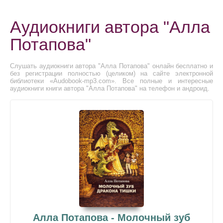
Аудиокниги автора "Алла
Потапова"
Слушать аудиокниги автора "Алла Потапова" онлайн бесплатно и
без регистрации полностью (целиком) на сайте электронной
библиотеки «Audobook-mp3.com». Все полные и интересные
аудиокниги книги автора "Алла Потапова" на телефон и андроид.
Алла Потапова - Молочный зуб