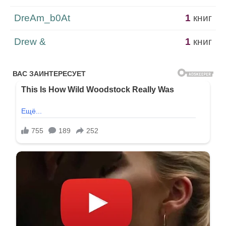
DreAm_b0At
1
книг
Drew &
1
книг