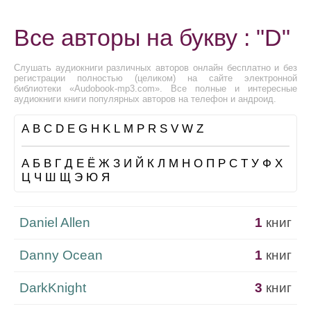
Все авторы на букву : "D"
Слушать аудиокниги различных авторов онлайн бесплатно и без
регистрации полностью (целиком) на сайте электронной
библиотеки «Audobook-mp3.com». Все полные и интересные
аудиокниги книги популярных авторов на телефон и андроид.
A
B
C
D
E
G
H
K
L
M
P
R
S
V
W
Z
А
Б
В
Г
Д
Е
Ё
Ж
З
И
Й
К
Л
М
Н
О
П
Р
С
Т
У
Ф
Х
Ц
Ч
Ш
Щ
Э
Ю
Я
Daniel Allen
1
книг
Danny Ocean
1
книг
DarkKnight
3
книг