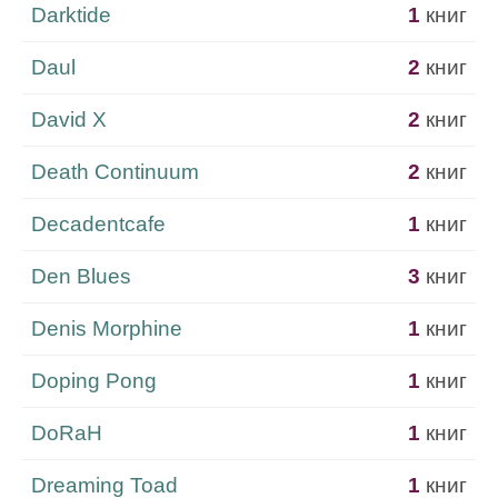
Darktide
1
книг
Daul
2
книг
Davіd X
2
книг
Death Continuum
2
книг
Decadentcafe
1
книг
Den Blues
3
книг
Denis Morphine
1
книг
Doping Pong
1
книг
DoRaH
1
книг
Dreaming Toad
1
книг