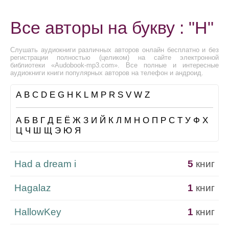
Все авторы на букву : "H"
Слушать аудиокниги различных авторов онлайн бесплатно и без
регистрации полностью (целиком) на сайте электронной
библиотеки «Audobook-mp3.com». Все полные и интересные
аудиокниги книги популярных авторов на телефон и андроид.
A
B
C
D
E
G
H
K
L
M
P
R
S
V
W
Z
А
Б
В
Г
Д
Е
Ё
Ж
З
И
Й
К
Л
М
Н
О
П
Р
С
Т
У
Ф
Х
Ц
Ч
Ш
Щ
Э
Ю
Я
Had a dream i
5
книг
Hagalaz
1
книг
HallowKey
1
книг