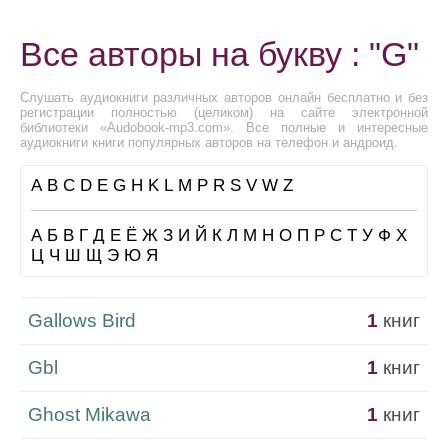
Все авторы на букву : "G"
Слушать аудиокниги различных авторов онлайн бесплатно и без
регистрации полностью (целиком) на сайте электронной
библиотеки «Audobook-mp3.com». Все полные и интересные
аудиокниги книги популярных авторов на телефон и андроид.
A
B
C
D
E
G
H
K
L
M
P
R
S
V
W
Z
А
Б
В
Г
Д
Е
Ё
Ж
З
И
Й
К
Л
М
Н
О
П
Р
С
Т
У
Ф
Х
Ц
Ч
Ш
Щ
Э
Ю
Я
Gallows Bird
1
книг
Gbl
1
книг
Ghost Mikawa
1
книг