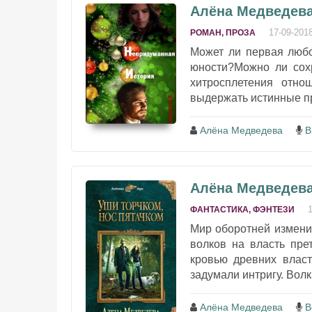
Алёна Медведева
17-09-201
РОМАН, ПРОЗА
Может ли первая любо
юности?Можно ли сохр
хитросплетения отн
выдержать истинные пр
Алёна Медведева
В
Алёна Медведева
ФАНТАСТИКА, ФЭНТЕЗИ
Мир оборотней изменил
волков на власть пре
кровью древних власт
задумали интригу. Волка
Алёна Медведева
В