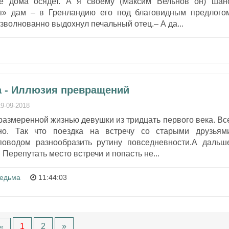
ее дома осядет. А я своему (Максим Вельнов он) шан
ня» дам – в Гренландию его под благовидным предлого
зволнованно выдохнул печальный отец.– А да...
 - Иллюзия превращений
19-09-2018
азмеренной жизнью девушки из тридцать первого века. Вс
чно. Так что поездка на встречу со старыми друзьям
поводом разнообразить рутину повседневности.А дальш
 Перепутать место встречи и попасть не...
едьма
11:44:03
1
2
»
«