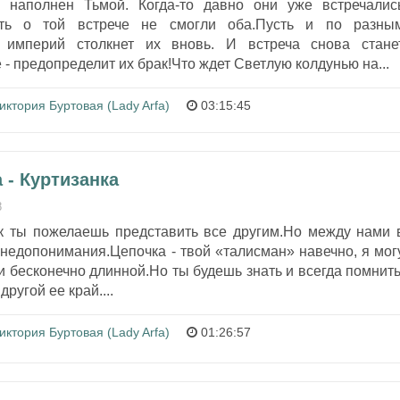
 наполнен Тьмой. Когда-то давно они уже встречалис
ть о той встрече не смогли оба.Пусть и по разны
 империй столкнет их вновь. И встреча снова стане
 предопределит их брак!Что ждет Светлую колдунью на...
иктория Буртовая (Lady Arfa)
03:15:45
 - Куртизанка
8
к ты пожелаешь представить все другим.Но между нами 
 недопонимания.Цепочка - твой «талисман» навечно, я мог
и бесконечно длинной.Но ты будешь знать и всегда помнить
другой ее край....
иктория Буртовая (Lady Arfa)
01:26:57