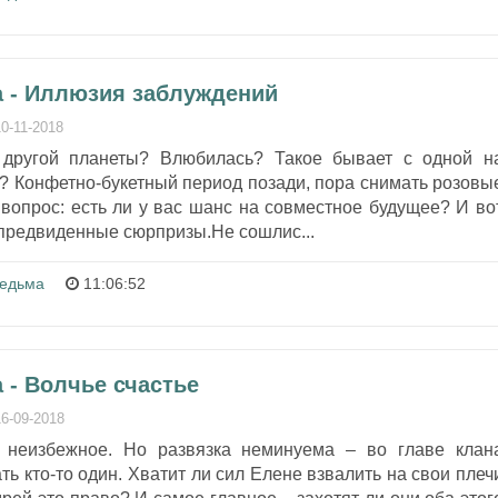
 - Иллюзия заблуждений
10-11-2018
 другой планеты? Влюбилась? Такое бывает с одной н
? Конфетно-букетный период позади, пора снимать розовы
а вопрос: есть ли у вас шанс на совместное будущее? И во
епредвиденные сюрпризы.Не сошлис...
едьма
11:06:52
 - Волчье счастье
16-09-2018
 неизбежное. Но развязка неминуема – во главе клан
ь кто-то один. Хватит ли сил Елене взвалить на свои плеч