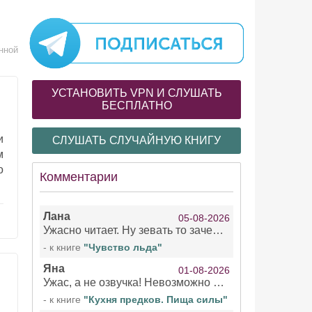
нной
УСТАНОВИТЬ VPN И СЛУШАТЬ
БЕСПЛАТНО
и
СЛУШАТЬ СЛУЧАЙНУЮ КНИГУ
м
о
Комментарии
Лана
05-08-2026
Ужасно читает. Ну зевать то зачем. Уже не говорю, что ударения ставит, как хочет.
- к книге
"Чувство льда"
Яна
01-08-2026
Ужас, а не озвучка! Невозможно вникать в смысл текста из за кривляний чтеца
- к книге
"Кухня предков. Пища силы"