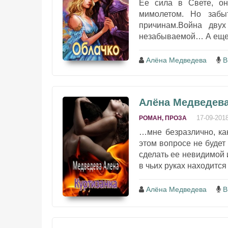
Ее сила в Свете, он
мимолетом. Но забы
причинам.Война двух
незабываемой… А еще -
Алёна Медведева
В
Алёна Медведева
17-09-201
РОМАН, ПРОЗА
…мне безразлично, ка
этом вопросе не будет
сделать ее невидимой 
в чьих руках находится 
Алёна Медведева
В