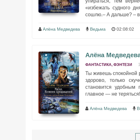
упираться, тем верн
«избежать судного д
сошлю.– А дальше? – в
Алёна Медведева
Ведьма
02:08:02
Алёна Медведева
ФАНТАСТИКА, ФЭНТЕЗИ
Ты живешь спокойной р
здорово, только ску
становится удобным 
главное — не теряться!
Алёна Медведева
В