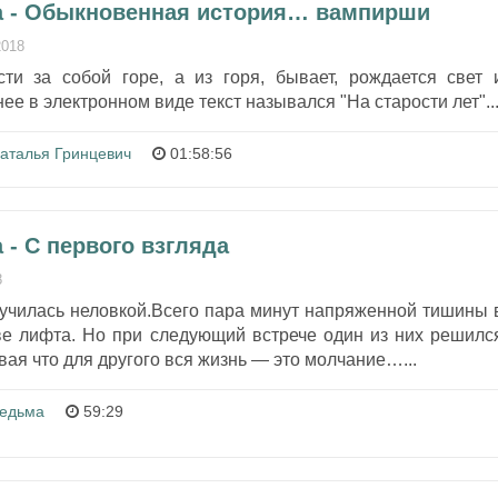
а - Обыкновенная история… вампирши
2018
ти за собой горе, а из горя, бывает, рождается свет 
ее в электронном виде текст назывался "На старости лет"..
аталья Гринцевич
01:58:56
- С первого взгляда
8
лучилась неловкой.Всего пара минут напряженной тишины 
ве лифта. Но при следующий встрече один из них решилс
вая что для другого вся жизнь — это молчание…...
едьма
59:29