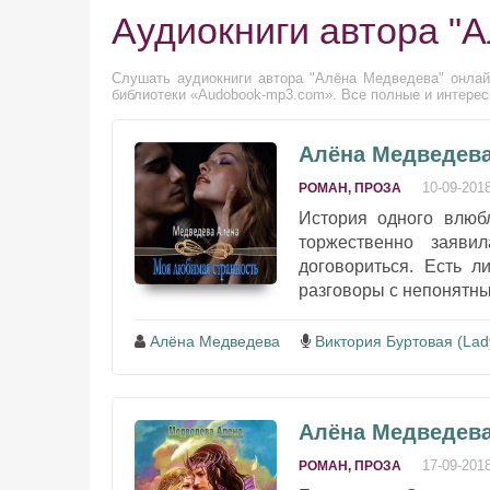
Аудиокниги автора "
Слушать аудиокниги автора "Алёна Медведева" онлайн
библиотеки «Audobook-mp3.com». Все полные и интерес
Алёна Медведева
10-09-201
РОМАН, ПРОЗА
История одного влюбл
торжественно заяви
договориться. Есть л
разговоры с непонятны
Алёна Медведева
Виктория Буртовая (Lady
Алёна Медведева
17-09-201
РОМАН, ПРОЗА