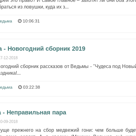
рей это право? И самое главное – захотят ли они оба этог
аться из ловушки, куда их з...
едьма
10:06:31
 - Новогодний сборник 2019
27-12-2018
вогодний сборник рассказов от Ведьмы - "Чудеса под Новы
дника!...
едьма
03:22:38
 - Неправильная пара
10-09-2018
пуще прежнего на сбор медвежий гони: чем больше буде