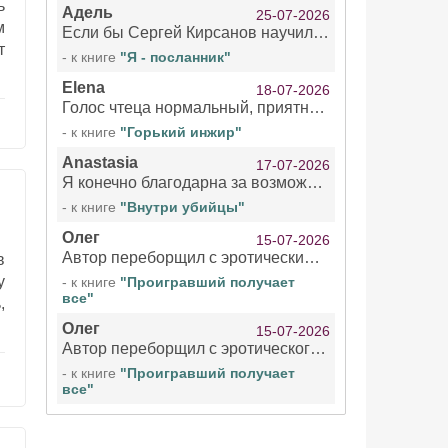
ь
Адель
25-07-2026
м
Если бы Сергей Кирсанов научился не сглатывать каждые 1-2 минуты слюну, так что слышно в микрофоне и, что вызывает отвращение, то мелжно было бы слушать.
т
- к книге
"Я - посланник"
Elena
18-07-2026
Голос чтеца нормальный, приятный тембр. Мне очень понравилось озвучивание рассказа. Очень странный отзыв Надежды. Может у неё что-то с нервами?
- к книге
"Горький инжир"
Anastasia
17-07-2026
Я конечно благодарна за возможность бесплатно слушать книги даже новинки , но чтение этой книги просто ужасно
- к книге
"Внутри убийцы"
Олег
15-07-2026
Автор переборщил с эротическими сценами. Похоже, с этим у него проблемы.
в
у
- к книге
"Проигравший получает
все"
,
Олег
15-07-2026
Автор переборщил с эротического сценами. Похоже, с этим у него проблемы.
- к книге
"Проигравший получает
все"