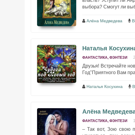
власть? Уступит ли Анд
выбора? Смогут ли выбр
Алёна Медведева
В
Наталья Косухина
ФАНТАСТИКА, ФЭНТЕЗИ
Друзья! Встречайте но
Год"Приятного Вам праз
Наталья Косухина
В
Алёна Медведева
ФАНТАСТИКА, ФЭНТЕЗИ
– Так вот, Зою свою 