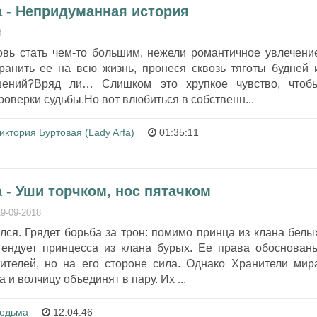
 - Непридуманная история
8
вь стать чем-то большим, нежели романтичное увлечени
анить ее на всю жизнь, пронеся сквозь тяготы будней 
ошений?Вряд ли… Слишком это хрупкое чувство, чтоб
оверки судьбы.Но вот влюбиться в собственн...
иктория Буртовая (Lady Arfa)
01:35:11
 - Уши торчком, нос пятачком
19-09-2018
ся. Грядет борьба за трон: помимо принца из клана белы
тендует принцесса из клана бурых. Ее права обоснован
ителей, но на его стороне сила. Однако Хранители мир
 и волчицу объединят в пару. Их ...
едьма
12:04:46