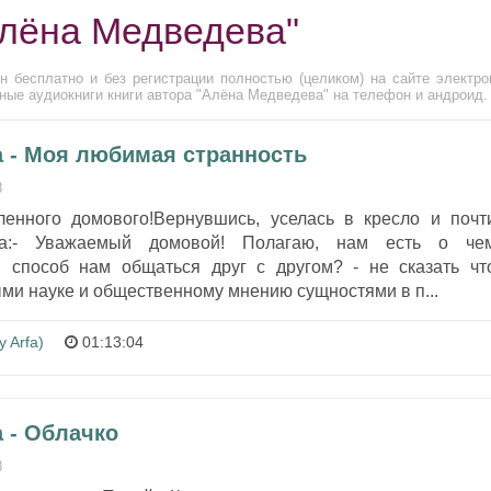
Алёна Медведева"
 бесплатно и без регистрации полностью (целиком) на сайте электро
ные аудиокниги книги автора "Алёна Медведева" на телефон и андроид.
 - Моя любимая странность
8
енного домового!Вернувшись, уселась в кресло и почт
ла:- Уважаемый домовой! Полагаю, нам есть о че
и способ нам общаться друг с другом? - не сказать чт
ми науке и общественному мнению сущностями в п...
 Arfa)
01:13:04
 - Облачко
8