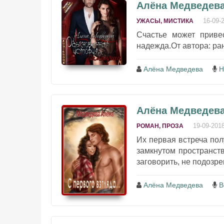
Алёна Медведев
16-09-
УЖАСЫ, МИСТИКА
Счастье может привес
надежда.От автора: ран
Алёна Медведева
Н
Алёна Медведева 
19-09-201
РОМАН, ПРОЗА
Их первая встреча по
замкнутом пространст
заговорить, не подозре
Алёна Медведева
В