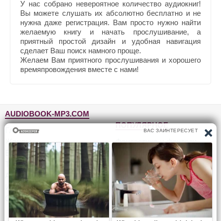
У нас собрано невероятное количество аудиокниг!
Вы можете слушать их абсолютно бесплатно и не
нужна даже регистрация. Вам просто нужно найти
желаемую книгу и начать прослушивание, а
приятный простой дизайн и удобная навигация
сделает Ваш поиск намного проще.
Желаем Вам приятного прослушивания и хорошего
времяпровождения вместе с нами!
AUDIOBOOK-MP3.COM
ПОПУЛЯРНОЕ
Главная
Жанры
Фантастика и фэнтези
Блог
Детективы, триллеры
Топ-100
Для детей
Авторы
Роман, проза
Исполнители
Приключения
Обратная связь
Юмор, сатира