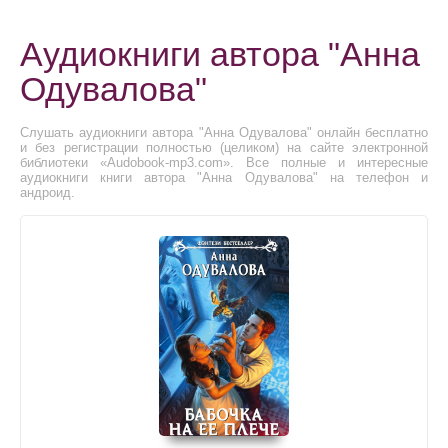
Аудиокниги автора "Анна
Одувалова"
Слушать аудиокниги автора "Анна Одувалова" онлайн бесплатно
и без регистрации полностью (целиком) на сайте электронной
библиотеки «Audobook-mp3.com». Все полные и интересные
аудиокниги книги автора "Анна Одувалова" на телефон и
андроид.