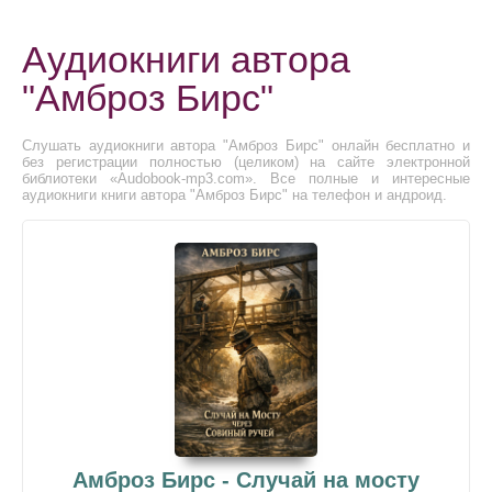
Аудиокниги автора
"Амброз Бирс"
Слушать аудиокниги автора "Амброз Бирс" онлайн бесплатно и
без регистрации полностью (целиком) на сайте электронной
библиотеки «Audobook-mp3.com». Все полные и интересные
аудиокниги книги автора "Амброз Бирс" на телефон и андроид.
Амброз Бирс - Случай на мосту