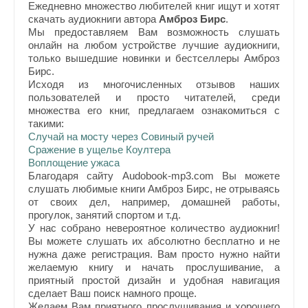
Ежедневно множество любителей книг ищут и хотят
скачать аудиокниги автора
Амброз Бирс
.
Мы предоставляем Вам возможность слушать
онлайн на любом устройстве лучшие аудиокниги,
только вышедшие новинки и бестселлеры Амброз
Бирс.
Исходя из многочисленных отзывов наших
пользователей и просто читателей, среди
множества его книг, предлагаем ознакомиться с
такими:
Случай на мосту через Совиный ручей
Сражение в ущелье Коултера
Воплощение ужаса
Благодаря сайту Audobook-mp3.com Вы можете
слушать любимые книги Амброз Бирс, не отрываясь
от своих дел, например, домашней работы,
прогулок, занятий спортом и т.д.
У нас собрано невероятное количество аудиокниг!
Вы можете слушать их абсолютно бесплатно и не
нужна даже регистрация. Вам просто нужно найти
желаемую книгу и начать прослушивание, а
приятный простой дизайн и удобная навигация
сделает Ваш поиск намного проще.
Желаем Вам приятного прослушивания и хорошего