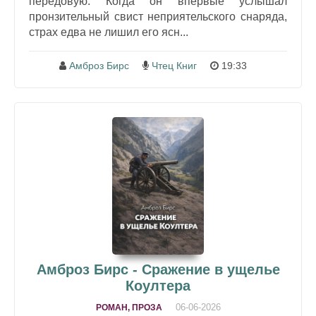
передовую. Когда он впервые услышал
пронзительный свист неприятельского снаряда,
страх едва не лишил его ясн...
Амброз Бирс
Чтец Книг
19:33
Амброз Бирс - Сражение в ущелье
Коултера
06-06-2026
РОМАН, ПРОЗА