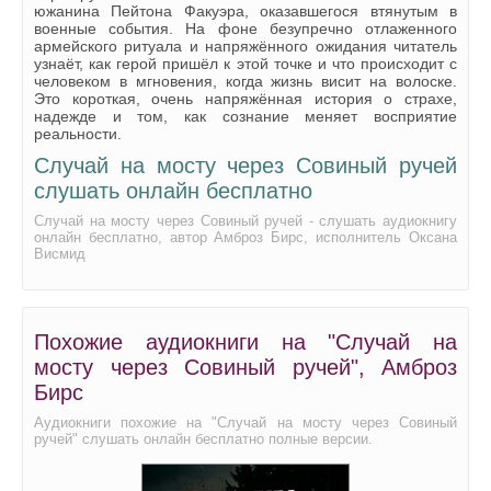
южанина Пейтона Факуэра, оказавшегося втянутым в
военные события. На фоне безупречно отлаженного
армейского ритуала и напряжённого ожидания читатель
узнаёт, как герой пришёл к этой точке и что происходит с
человеком в мгновения, когда жизнь висит на волоске.
Это короткая, очень напряжённая история о страхе,
надежде и том, как сознание меняет восприятие
реальности.
Случай на мосту через Совиный ручей
слушать онлайн бесплатно
Случай на мосту через Совиный ручей - слушать аудиокнигу
онлайн бесплатно, автор Амброз Бирс, исполнитель Оксана
Висмид
Похожие аудиокниги на "Случай на
мосту через Совиный ручей", Амброз
Бирс
Аудиокниги похожие на "Случай на мосту через Совиный
ручей" слушать онлайн бесплатно полные версии.