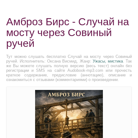
Амброз Бирс - Случай на
мосту через Совиный
ручей
Тут можно слушать бесплатно Случай на мосту через Совиный
ручей. Исполнитель: Оксана Висмид, Жанр:
Ужасы, мистика
. Так
же Вы можете слушать полную версию (весь текст) онлайн без
регистрации и SMS на сайте Audobook-mp3.com или прочесть
краткое содержание, предисловие (аннотацию), описание и
ознакомиться с отзывами (комментариями) о произведении.