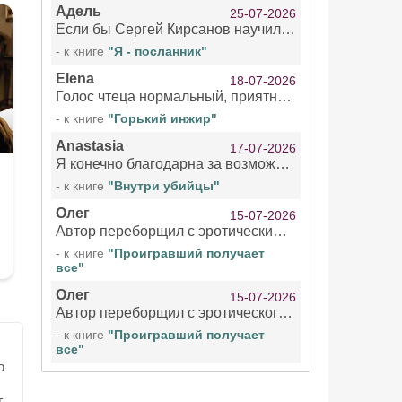
Адель
25-07-2026
Если бы Сергей Кирсанов научился не сглатывать каждые 1-2 минуты слюну, так что слышно в микрофоне и, что вызывает отвращение, то мелжно было бы слушать.
- к книге
"Я - посланник"
Elena
18-07-2026
Голос чтеца нормальный, приятный тембр. Мне очень понравилось озвучивание рассказа. Очень странный отзыв Надежды. Может у неё что-то с нервами?
- к книге
"Горький инжир"
Anastasia
17-07-2026
Я конечно благодарна за возможность бесплатно слушать книги даже новинки , но чтение этой книги просто ужасно
- к книге
"Внутри убийцы"
Олег
15-07-2026
Автор переборщил с эротическими сценами. Похоже, с этим у него проблемы.
- к книге
"Проигравший получает
все"
Олег
15-07-2026
Автор переборщил с эротического сценами. Похоже, с этим у него проблемы.
- к книге
"Проигравший получает
все"
о
,