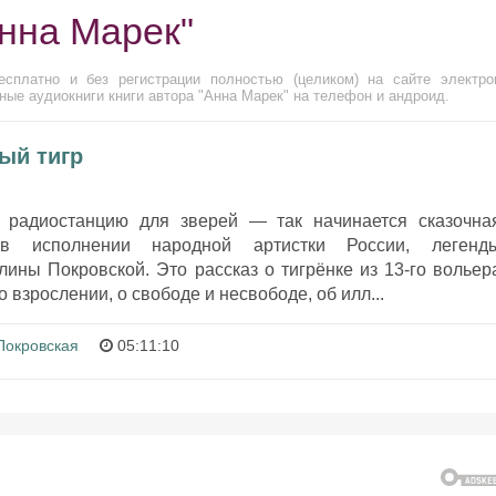
Анна Марек"
сплатно и без регистрации полностью (целиком) на сайте электро
ные аудиокниги книги автора "Анна Марек" на телефон и андроид.
ый тигр
и радиостанцию для зверей — так начинается сказочна
 в исполнении народной артистки России, легенд
лины Покровской. Это рассказ о тигрёнке из 13-го вольер
о взрослении, о свободе и несвободе, об илл...
Покровская
05:11:10