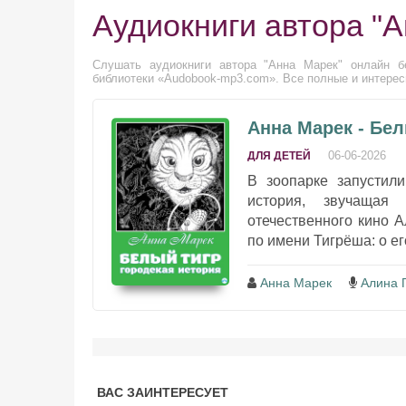
Аудиокниги автора "
Слушать аудиокниги автора "Анна Марек" онлайн бе
библиотеки «Audobook-mp3.com». Все полные и интерес
Анна Марек - Бел
06-06-2026
ДЛЯ ДЕТЕЙ
В зоопарке запустил
история, звучащая
отечественного кино А
по имени Тигрёша: о ег
Анна Марек
Алина 