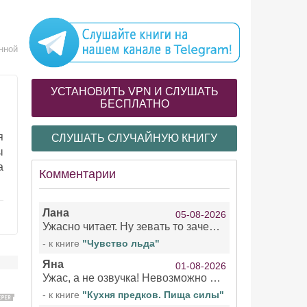
нной
УСТАНОВИТЬ VPN И СЛУШАТЬ
БЕСПЛАТНО
я
СЛУШАТЬ СЛУЧАЙНУЮ КНИГУ
ы
а
Комментарии
Лана
05-08-2026
Ужасно читает. Ну зевать то зачем. Уже не говорю, что ударения ставит, как хочет.
- к книге
"Чувство льда"
Яна
01-08-2026
Ужас, а не озвучка! Невозможно вникать в смысл текста из за кривляний чтеца
- к книге
"Кухня предков. Пища силы"