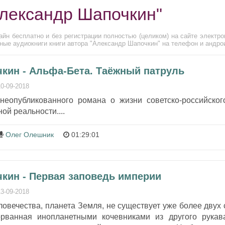
Александр Шапочкин"
йн бесплатно и без регистрации полностью (целиком) на сайте электро
ные аудиокниги книги автора "Александр Шапочкин" на телефон и андро
кин - Альфа-Бета. Таёжный патруль
10-09-2018
 неопубликованного романа о жизни советско-российског
ой реальности....
Олег Олешник
01:29:01
кин - Первая заповедь империи
13-09-2018
овечества, планета Земля, не существует уже более двух 
орванная инопланетными кочевниками из другого рукав