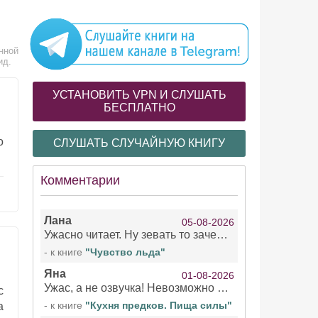
нной
ид.
УСТАНОВИТЬ VPN И СЛУШАТЬ
БЕСПЛАТНО
о
СЛУШАТЬ СЛУЧАЙНУЮ КНИГУ
Комментарии
Лана
05-08-2026
Ужасно читает. Ну зевать то зачем. Уже не говорю, что ударения ставит, как хочет.
- к книге
"Чувство льда"
Яна
01-08-2026
Ужас, а не озвучка! Невозможно вникать в смысл текста из за кривляний чтеца
с
- к книге
"Кухня предков. Пища силы"
а