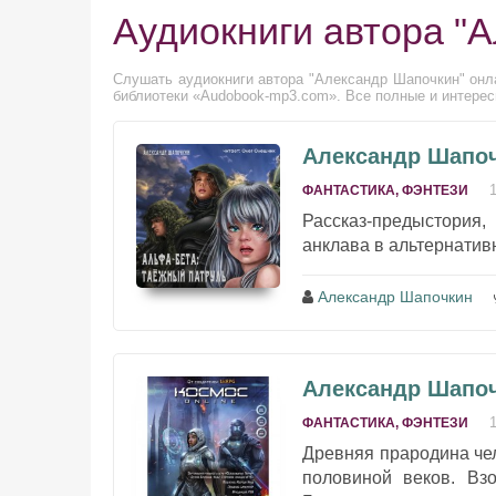
Аудиокниги автора "
Слушать аудиокниги автора "Александр Шапочкин" онла
библиотеки «Audobook-mp3.com». Все полные и интерес
Александр Шапоч
ФАНТАСТИКА, ФЭНТЕЗИ
Рассказ-предыстория,
анклава в альтернативн
Александр Шапочкин
Александр Шапоч
ФАНТАСТИКА, ФЭНТЕЗИ
Древняя прародина чел
половиной веков. Вз