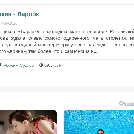
кин - Варлок
17-09-2018
з цикла «Варлок» о молодом маге при дворе Российско
ова ждала слава самого одарённого мага столетия, н
 деда в единый миг перечеркнул все надежды. Теперь ег
ого «воина», тем более что и сам юноша н...
Максим Суслов
09:54:56