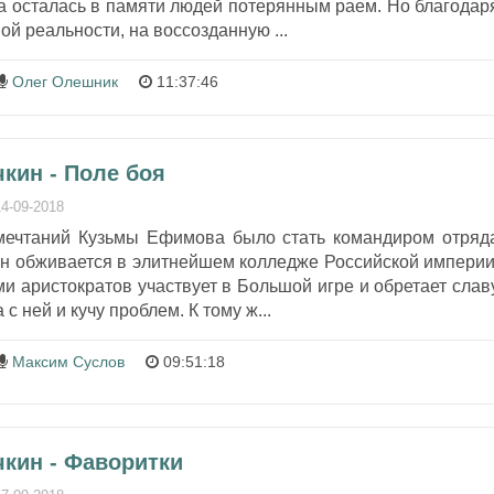
да осталась в памяти людей потерянным раем. Но благодар
й реальности, на воссозданную ...
Олег Олешник
11:37:46
кин - Поле боя
14-09-2018
мечтаний Кузьмы Ефимова было стать командиром отряд
он обживается в элитнейшем колледже Российской империи
и аристократов участвует в Большой игре и обретает слав
с ней и кучу проблем. К тому ж...
Максим Суслов
09:51:18
кин - Фаворитки