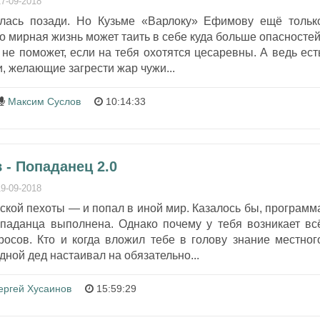
17-09-2018
алась позади. Но Кузьме «Варлоку» Ефимову ещё тольк
о мирная жизнь может таить в себе куда больше опасностей
 не поможет, если на тебя охотятся цесаревны. А ведь ест
, желающие загрести жар чужи...
Максим Суслов
10:14:33
- Попаданец 2.0
19-09-2018
кой пехоты — и попал в иной мир. Казалось бы, программ
паданца выполнена. Однако почему у тебя возникает вс
осов. Кто и когда вложил тебе в голову знание местног
дной дед настаивал на обязательно...
ергей Хусаинов
15:59:29