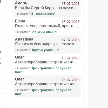
я
Адель
25-07-2026
Если бы Сергей Кирсанов научился не сглатывать каждые 1-2 минуты слюну, так что слышно в микрофоне и, что вызывает отвращение, то мелжно было бы слушать.
- к книге
"Я - посланник"
Elena
18-07-2026
Голос чтеца нормальный, приятный тембр. Мне очень понравилось озвучивание рассказа. Очень странный отзыв Надежды. Может у неё что-то с нервами?
- к книге
"Горький инжир"
Anastasia
17-07-2026
Я конечно благодарна за возможность бесплатно слушать книги даже новинки , но чтение этой книги просто ужасно
- к книге
"Внутри убийцы"
а
.
Олег
15-07-2026
Автор переборщил с эротическими сценами. Похоже, с этим у него проблемы.
у
- к книге
"Проигравший получает
все"
Олег
15-07-2026
Автор переборщил с эротического сценами. Похоже, с этим у него проблемы.
- к книге
"Проигравший получает
все"