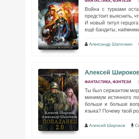
ФАНТАСТИКА, ФЭНТЕЗИ
Война с турками ост
предстоит выяснить, чт
И новый титул герцога
ещё бандиты, наёмники
Александр Шапочкин
Алексей Широков 
ФАНТАСТИКА, ФЭНТЕЗИ
Ты был сержантом морс
минимум истинного по
больше и больше вопр
языка? Почему твой ро
Алексей Широков
С