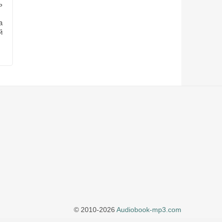
ь
а
й
© 2010-2026
Audiobook-mp3.com