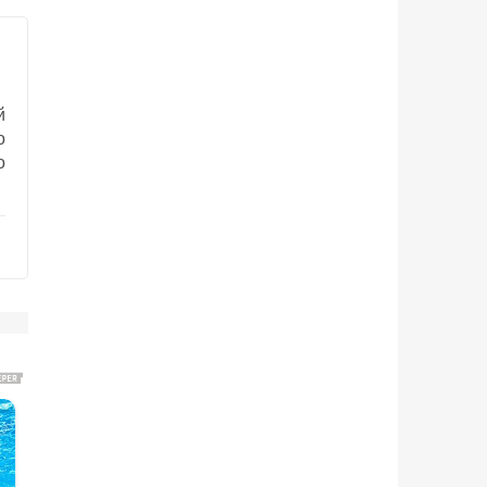
й
о
о