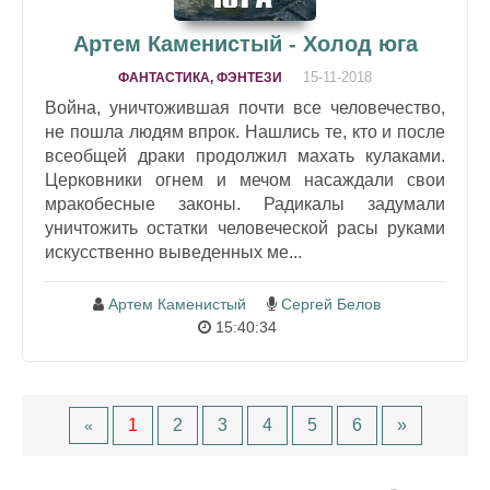
Артем Каменистый - Холод юга
15-11-2018
ФАНТАСТИКА, ФЭНТЕЗИ
Война, уничтожившая почти все человечество,
не пошла людям впрок. Нашлись те, кто и после
всеобщей драки продолжил махать кулаками.
Церковники огнем и мечом насаждали свои
мракобесные законы. Радикалы задумали
уничтожить остатки человеческой расы руками
искусственно выведенных ме...
Артем Каменистый
Сергей Белов
15:40:34
1
2
3
4
5
6
»
«