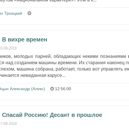
ег Троицкий
 В вихре времен
10-09-2018
иков, молодых парней, обладающих некими познаниями 
ятся над созданием машины времени. Их старания наконец-т
спехом, машина собрана, работает, только вот управлять е
ачинается невиданная карусе...
йцын Александр (Алекс)
12:56:00
- Спасай Россию! Десант в прошлое
17-09-2018