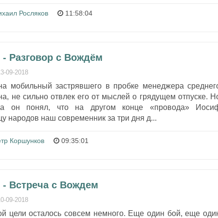
хаил Росляков
11:58:04
 - Разговор с Вождём
13-09-2018
на мобильный застрявшего в пробке менеджера среднег
а, не сильно отвлек его от мыслей о грядущем отпуске. Н
гда он понял, что на другом конце «провода» Иоси
цу народов наш современник за три дня д...
тр Коршунков
09:35:01
 - Встреча с Вождем
10-09-2018
ой цели осталось совсем немного. Еще один бой, еще оди