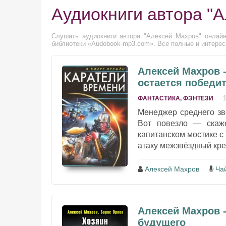
Аудиокниги автора "
Слушать аудиокниги автора "Алексей Махров" онлайн
библиотеки «Audobook-mp3.com». Все полные и интерес
Алексей Махров 
остается победи
ФАНТАСТИКА, ФЭНТЕЗИ
Менеджер среднего зв
Вот повезло — скаже
капитанском мостике с
атаку межзвёздный крей
Алексей Махров
Ча
Алексей Махров -
будущего