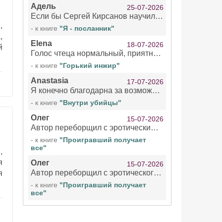
Адель
25-07-2026
Если бы Сергей Кирсанов научился не сглатывать каждые 1-2 минуты слюну, так что слышно в микрофоне и, что вызывает отвращение, то мелжно было бы слушать.
,
- к книге
"Я - посланник"
,
Elena
18-07-2026
й
Голос чтеца нормальный, приятный тембр. Мне очень понравилось озвучивание рассказа. Очень странный отзыв Надежды. Может у неё что-то с нервами?
- к книге
"Горький инжир"
Anastasia
17-07-2026
Я конечно благодарна за возможность бесплатно слушать книги даже новинки , но чтение этой книги просто ужасно
- к книге
"Внутри убийцы"
Олег
15-07-2026
Автор переборщил с эротическими сценами. Похоже, с этим у него проблемы.
- к книге
"Проигравший получает
все"
,
я
Олег
15-07-2026
Автор переборщил с эротического сценами. Похоже, с этим у него проблемы.
я
- к книге
"Проигравший получает
все"