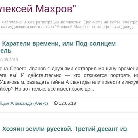
Алексей Махров"
 бесплатно и без регистрации полностью (целиком) на сайте электро
ные аудиокниги книги автора "Алексей Махров" на телефон и андроид.
- Каратели времени, или Под солнцем
тель
10-09-2018
ена Серёга Иванов с друзьями сотворил машину времени
те вы! И действительно — кто откажется постоять н
 Ушаковым, разгадать тайны Атлантиды или повести в лиху
сер? Но вот только всё имеет свою це...
йцын Александр (Алекс)
12:05:19
 Хозяин земли русской. Третий десант из