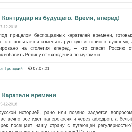
 Контрудар из будущего. Время, вперед!
27-12-2018
од прицелом беспощадных карателей времени, готовы
о, кто попытается изменить русскую историю к лучшему, 
ировано на столетия вперед, – кто спасет Россию о
к избавить Родину от «хождения по мукам» и ...
ег Троицкий
07:07:21
- Каратели времени
25-12-2018
русской историей, рано или поздно задается вопросом
нас вечно все идет наперекосяк и через афедрон, а белы
рек посещает нашу страну с пугающей регулярностью
овутом «национальном характере»? Или в к...