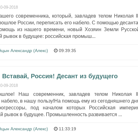
10-09-2018
шего современника, который, завладев телом Николая II
рошлое России, переписать его набело. С помощью десанта
омощь из нашего времени, новый Хозяин Земли Русско
 рывок в будущее: российская промыш...
йцын Александр (Алекс)
09:39:35
 Вставай, Россия! Десант из будущего
10-09-2018
шлое! Наш современник, завладев телом Николая II
набело, в нашу пользу!На помощь ему из сегодняшнего дн
рогрессоры, под началом которых Российская импери
 рывок в будущее. Промышленность развивается ...
йцын Александр (Алекс)
11:33:19