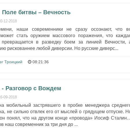
- Поле битвы – Вечность
20-12-2018
мени, наши современники не сразу осознают, что в
 может стать оружием массового поражения, что кажда
 превращается в разведку боем за линией Вечности, 
ию рискованнее любой диверсии. Но русские диверс...
ег Троицкий
08:21:36
 - Разговор с Вождем
16-09-2018
на мобильный застрявшего в пробке менеджера среднег
а, не сильно отвлек его от мыслей о грядущем отпуске. Н
а он понял, что на другом конце «провода» Иосиф Сталин
в наш современник за три дня до ...