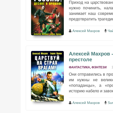
Приход на царствовани
нужно починить, нала
занимает наш совреме
предотвратить трагедию
Алексей Махров
Ча
Алексей Махров -
престоле
ФАНТАСТИКА, ФЭНТЕЗИ
Они отправились в про
им нужны не велики
«попаданцы», а «пр
историю набело и заво
Алексей Махров
Su