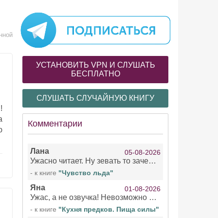
нной
УСТАНОВИТЬ VPN И СЛУШАТЬ
БЕСПЛАТНО
СЛУШАТЬ СЛУЧАЙНУЮ КНИГУ
!
а
Комментарии
ю
Лана
05-08-2026
Ужасно читает. Ну зевать то зачем. Уже не говорю, что ударения ставит, как хочет.
- к книге
"Чувство льда"
Яна
01-08-2026
Ужас, а не озвучка! Невозможно вникать в смысл текста из за кривляний чтеца
- к книге
"Кухня предков. Пища силы"