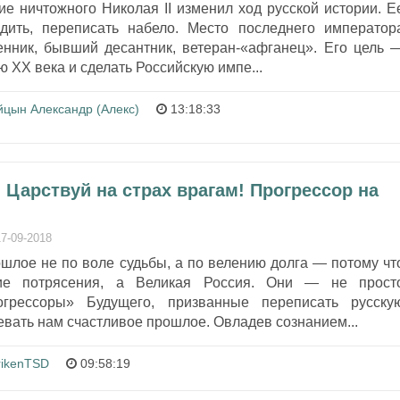
е ничтожного Николая II изменил ход русской истории. Е
дить, переписать набело. Место последнего император
нник, бывший десантник, ветеран-«афганец». Его цель 
 XX века и сделать Российскую импе...
йцын Александр (Алекс)
13:18:33
 Царствуй на страх врагам! Прогрессор на
17-09-2018
шлое не по воле судьбы, а по велению долга — потому чт
е потрясения, а Великая Россия. Они — не прост
огрессоры» Будущего, призванные переписать русску
евать нам счастливое прошлое. Овладев сознанием...
rikenTSD
09:58:19