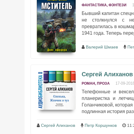
ФАНТАСТИКА, ФЭНТЕЗИ
Бывший капитан спецна
не столкнулся с н
превратилась в кошмар
1941 года. Теперь пере
Валерий Шмаев
Пе
Сергей Алиханов 
17-09-201
РОМАН, ПРОЗА
Телефонные и вексел
планеристка и летчи
Голанчиковой, которая 
подлинная история разв
Сергей Алиханов
Петр Коршунков
11: