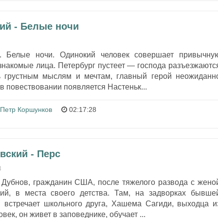
ий - Белые ночи
то. Белые ночи. Одинокий человек совершает привычну
 знакомые лица. Петербург пустеет — господа разъезжаютс
ь грустным мыслям и мечтам, главный герой неожиданн
 в повествовании появляется Настеньк...
Петр Коршунков
02:17:28
вский - Перс
8
Дубнов, гражданин США, после тяжелого развода с жено
ий, в места своего детства. Там, на задворках бывше
н встречает школьного друга, Хашема Сагиди, выходца и
ек, он живет в заповеднике, обучает ...