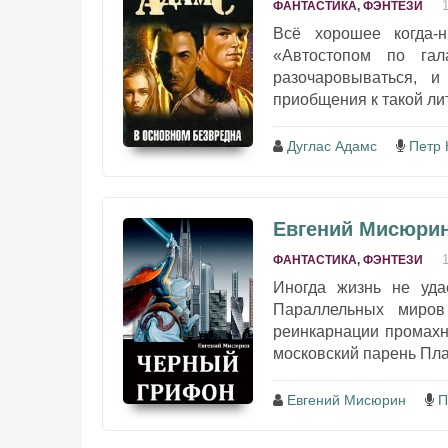
ФАНТАСТИКА, ФЭНТЕЗИ
Всё хорошее когда-
«Автостопом по гала
разочаровываться, 
приобщения к такой лит
Дуглас Адамс
Петр 
Евгений Мисюрин
ФАНТАСТИКА, ФЭНТЕЗИ
Иногда жизнь не уда
Параллельных миров
реинкарнации промахнё
московский парень Пла
Евгений Мисюрин
П