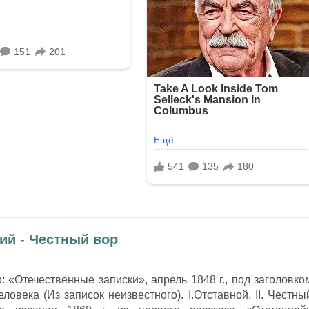
ий - Честный вор
 «Отечественные записки», апрель 1848 г., под заголовко
овека (Из записок неизвестного). I.Отставной. II. Честны