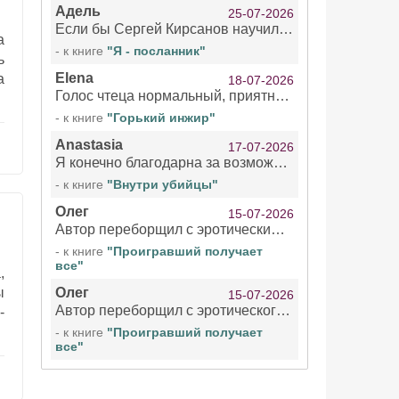
Адель
25-07-2026
Если бы Сергей Кирсанов научился не сглатывать каждые 1-2 минуты слюну, так что слышно в микрофоне и, что вызывает отвращение, то мелжно было бы слушать.
а
- к книге
"Я - посланник"
ь
Elena
а
18-07-2026
Голос чтеца нормальный, приятный тембр. Мне очень понравилось озвучивание рассказа. Очень странный отзыв Надежды. Может у неё что-то с нервами?
- к книге
"Горький инжир"
Anastasia
17-07-2026
Я конечно благодарна за возможность бесплатно слушать книги даже новинки , но чтение этой книги просто ужасно
- к книге
"Внутри убийцы"
Олег
15-07-2026
Автор переборщил с эротическими сценами. Похоже, с этим у него проблемы.
- к книге
"Проигравший получает
все"
,
Олег
ы
15-07-2026
Автор переборщил с эротического сценами. Похоже, с этим у него проблемы.
-
- к книге
"Проигравший получает
все"