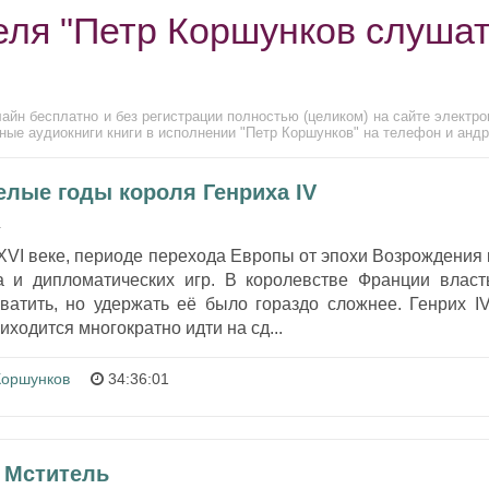
еля "Петр Коршунков слуша
айн бесплатно и без регистрации полностью (целиком) на сайте электро
ные аудиокниги книги в исполнении "Петр Коршунков" на телефон и андр
елые годы короля Генриха IV
4
XVI веке, периоде перехода Европы от эпохи Возрождения 
 и дипломатических игр. В королевстве Франции власт
ватить, но удержать её было гораздо сложнее. Генрих IV
иходится многократно идти на сд...
Коршунков
34:36:01
 Мститель