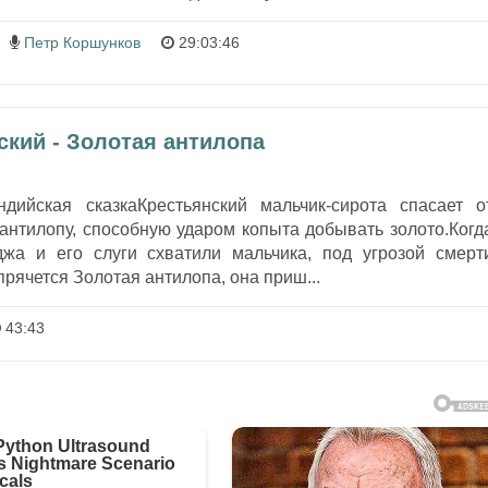
Петр Коршунков
29:03:46
кий - Золотая антилопа
дийская сказкаКрестьянский мальчик-сирота спасает о
антилопу, способную ударом копыта добывать золото.Когд
жа и его слуги схватили мальчика, под угрозой смерт
 прячется Золотая антилопа, она приш...
43:43