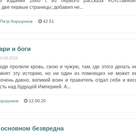
ке издания 1860 г. из первого рассказа «Отставной
 две первые страницы; добавил не...
Петр Коршунков
42:51
ари и боги
10-09-2018
юди пролили кровь, свою и чужую, там, где этого делать н
мнят эту историю, но ни один из помнящих не может е
 очень давно, великий воин и правитель отдал себя и вес
асть над будущей Империей. А...
оршунков
12:00:20
В основном безвредна