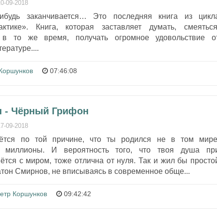
10-09-2018
нибудь заканчивается… Это последняя книга из цикл
ктике». Книга, которая заставляет думать, смеяться
и в то же время, получать огромное удовольствие о
ературе....
Коршунков
07:46:08
 - Чёрный Грифон
17-09-2018
ётся по той причине, что ты родился не в том мире
 миллионы. И вероятность того, что твоя душа пр
тся с миром, тоже отлична от нуля. Так и жил бы просто
тон Смирнов, не вписываясь в современное обще...
етр Коршунков
09:42:42