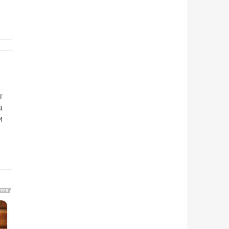
т
а
и