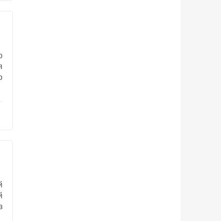
ю
я
о
й
й
з