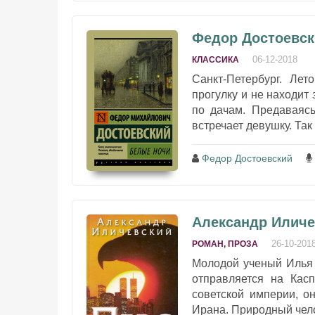
Федор Достоевск
06-12-2018
КЛАССИКА
Санкт-Петербург. Ле
прогулку и не находит
по дачам. Предаваяс
встречает девушку. Так
Федор Достоевский
Александр Иличе
26-10-201
РОМАН, ПРОЗА
Молодой ученый Илья 
отправляется на Касп
советской империи, о
Ирана. Природный челов