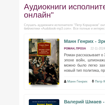
Аудиокниги исполнит
онлайн"
Слушать аудиокниги исполнителя "Петр Коршунков" онл
библиотеки «Audobook-mp3.com». Все полные и интерес
Манн Генрих - Зр
22-11-202
РОМАН, ПРОЗА
Роман рассказывает о 
эпохе войн, шпионажа
можно было легко зах
новый тип политика, пр
Манн Генрих
Петр 
Валерий Шмаев -