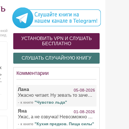
ть
нной
оид.
УСТАНОВИТЬ VPN И СЛУШАТЬ
БЕСПЛАТНО
СЛУШАТЬ СЛУЧАЙНУЮ КНИГУ
к
Комментарии
ь
,
Лана
05-08-2026
Ужасно читает. Ну зевать то зачем. Уже не говорю, что ударения ставит, как хочет.
- к книге
"Чувство льда"
Яна
01-08-2026
Ужас, а не озвучка! Невозможно вникать в смысл текста из за кривляний чтеца
- к книге
"Кухня предков. Пища силы"