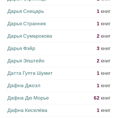
Дарья Сницарь
1
книг
Дарья Странник
1
книг
Дарья Сумарокова
2
книг
Дарья Фэйр
3
книг
Дарья Эпштейн
2
книг
Датта Гупта Шумит
1
книг
Дафна Джоэл
1
книг
Дафна Дю Морье
62
книг
Дафна Киселёва
1
книг