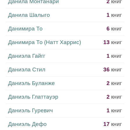
Данила Монтанари
2
книг
Данила Шалыго
1
книг
Данимира То
6
книг
Данимира То (Натт Харрис)
13
книг
Даниэла Гайгг
1
книг
Даниэла Стил
36
книг
Даниэль Буланже
2
книг
Даниэль Глаттауэр
2
книг
Даниэль Гуревич
1
книг
Даниэль Дефо
17
книг