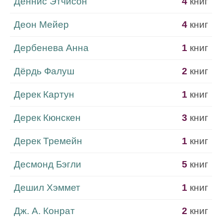
Деннис Этчисон
4
книг
Деон Мейер
4
книг
Дербенева Анна
1
книг
Дёрдь Фалуш
2
книг
Дерек Картун
1
книг
Дерек Кюнскен
3
книг
Дерек Тремейн
1
книг
Десмонд Бэгли
5
книг
Дешил Хэммет
1
книг
Дж. А. Конрат
2
книг