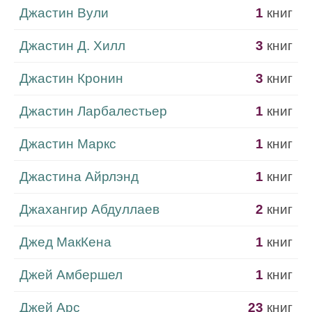
Джастин Вули
1
книг
Джастин Д. Хилл
3
книг
Джастин Кронин
3
книг
Джастин Ларбалестьер
1
книг
Джастин Маркс
1
книг
Джастина Айрлэнд
1
книг
Джахангир Абдуллаев
2
книг
Джед МакКена
1
книг
Джей Амбершел
1
книг
Джей Арс
23
книг