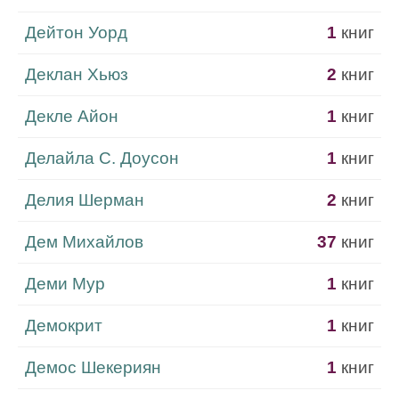
Дейтон Уорд
1
книг
Деклан Хьюз
2
книг
Декле Айон
1
книг
Делайла С. Доусон
1
книг
Делия Шерман
2
книг
Дем Михайлов
37
книг
Деми Мур
1
книг
Демокрит
1
книг
Демос Шекериян
1
книг