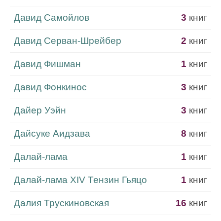
Давид Самойлов
3
книг
Давид Серван-Шрейбер
2
книг
Давид Фишман
1
книг
Давид Фонкинос
3
книг
Дайер Уэйн
3
книг
Дайсуке Аидзава
8
книг
Далай-лама
1
книг
Далай-лама XIV Тензин Гьяцо
1
книг
Далия Трускиновская
16
книг