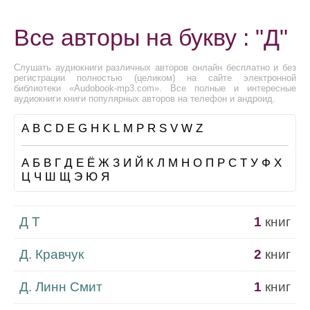
Все авторы на букву : "Д"
Слушать аудиокниги различных авторов онлайн бесплатно и без
регистрации полностью (целиком) на сайте электронной
библиотеки «Audobook-mp3.com». Все полные и интересные
аудиокниги книги популярных авторов на телефон и андроид.
A
B
C
D
E
G
H
K
L
M
P
R
S
V
W
Z
А
Б
В
Г
Д
Е
Ё
Ж
З
И
Й
К
Л
М
Н
О
П
Р
С
Т
У
Ф
Х
Ц
Ч
Ш
Щ
Э
Ю
Я
Д Т
1
книг
Д. Кравчук
2
книг
Д. Линн Смит
1
книг