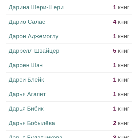
Дарина Шери-Шери
1
книг
Дарио Салас
4
книг
Дарон Аджемоглу
1
книг
Даррелл Швайцер
5
книг
Даррен Шэн
1
книг
Дарси Блейк
1
книг
Дарья Агапит
1
книг
Дарья Бибик
1
книг
Дарья Бобылёва
2
книг
Дарья Булатникова
3
книг