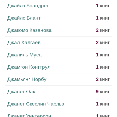
Джайлз Брандрет
1
книг
Джайлс Блант
1
книг
Джакомо Казанова
2
книг
Джал Халгаев
2
книг
Джалиль Муса
1
книг
Джамгон Конгтрул
1
книг
Джамьянг Норбу
2
книг
Джанет Оак
9
книг
Джанет Скеслин Чарльз
1
книг
Джанет Уинтерсон
1
книг