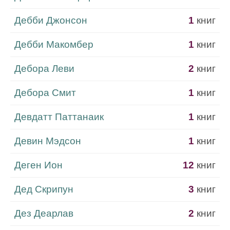
Дебби Джонсон
1
книг
Дебби Макомбер
1
книг
Дебора Леви
2
книг
Дебора Смит
1
книг
Девдатт Паттанаик
1
книг
Девин Мэдсон
1
книг
Деген Ион
12
книг
Дед Скрипун
3
книг
Дез Деарлав
2
книг