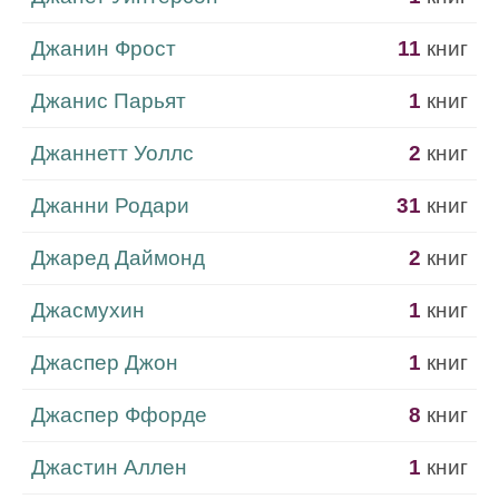
Джанин Фрост
11
книг
Джанис Парьят
1
книг
Джаннетт Уоллс
2
книг
Джанни Родари
31
книг
Джаред Даймонд
2
книг
Джасмухин
1
книг
Джаспер Джон
1
книг
Джаспер Ффорде
8
книг
Джастин Аллен
1
книг