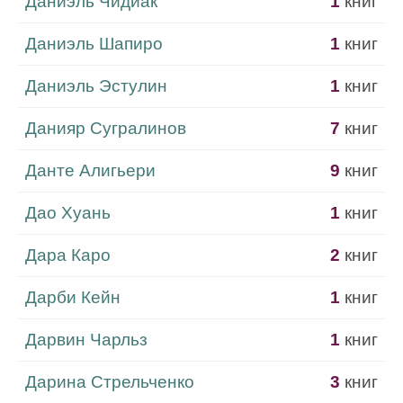
Даниэль Чидиак
1
книг
Даниэль Шапиро
1
книг
Даниэль Эстулин
1
книг
Данияр Сугралинов
7
книг
Данте Алигьери
9
книг
Дао Хуань
1
книг
Дара Каро
2
книг
Дарби Кейн
1
книг
Дарвин Чарльз
1
книг
Дарина Стрельченко
3
книг