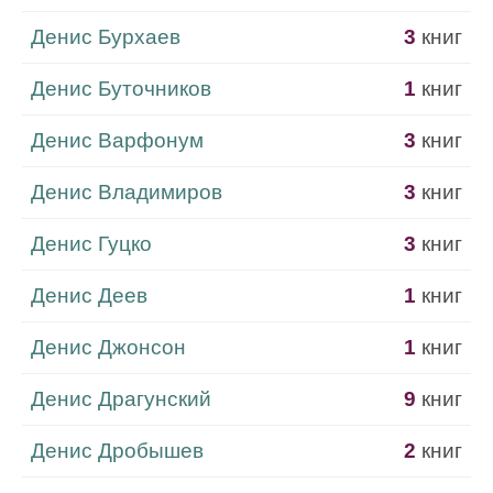
Денис Бурхаев
3
книг
Денис Буточников
1
книг
Денис Варфонум
3
книг
Денис Владимиров
3
книг
Денис Гуцко
3
книг
Денис Деев
1
книг
Денис Джонсон
1
книг
Денис Драгунский
9
книг
Денис Дробышев
2
книг