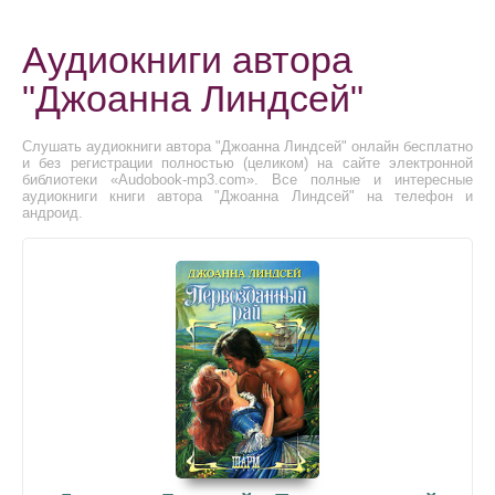
Аудиокниги автора
"Джоанна Линдсей"
Слушать аудиокниги автора "Джоанна Линдсей" онлайн бесплатно
и без регистрации полностью (целиком) на сайте электронной
библиотеки «Audobook-mp3.com». Все полные и интересные
аудиокниги книги автора "Джоанна Линдсей" на телефон и
андроид.