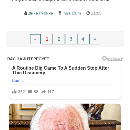
Дина Рубина
Inga Blum
21:05
1
2
3
4
»
«