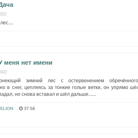
Дача
2022
ес....
У меня нет имени
2022
рнеющий зимний лес с остервенением обречённого
о в снег, цепляясь за тонкие голые ветки, он упрямо шё
адал, но снова вставал и шёл дальше......
ELION
37:56