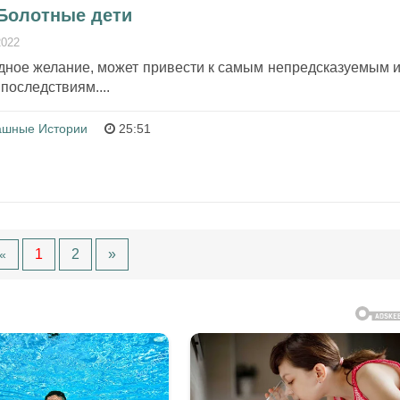
 Болотные дети
2022
дное желание, может привести к самым непредсказуемым и
последствиям....
ашные Истории
25:51
1
2
»
«