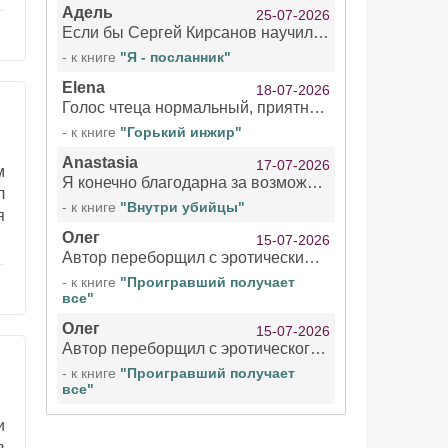
Адель
25-07-2026
Если бы Сергей Кирсанов научился не сглатывать каждые 1-2 минуты слюну, так что слышно в микрофоне и, что вызывает отвращение, то мелжно было бы слушать.
- к книге
"Я - посланник"
Elena
18-07-2026
Голос чтеца нормальный, приятный тембр. Мне очень понравилось озвучивание рассказа. Очень странный отзыв Надежды. Может у неё что-то с нервами?
- к книге
"Горький инжир"
Anastasia
17-07-2026
м
Я конечно благодарна за возможность бесплатно слушать книги даже новинки , но чтение этой книги просто ужасно
л
- к книге
"Внутри убийцы"
я
Олег
15-07-2026
Автор переборщил с эротическими сценами. Похоже, с этим у него проблемы.
- к книге
"Проигравший получает
все"
Олег
15-07-2026
Автор переборщил с эротического сценами. Похоже, с этим у него проблемы.
- к книге
"Проигравший получает
все"
и
в