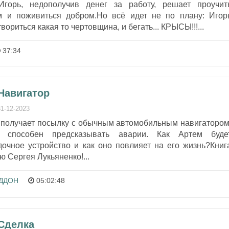
горь, недополучив денег за работу, решает проучит
м и поживиться добром.Но всё идет не по плану: Игор
вориться какая то чертовщина, и бегать... КРЫСЫ!!!...
37:34
Навигатор
31-12-2023
, получает посылку с обычным автомобильным навигатором
я способен предсказывать аварии. Как Артем буде
дочное устройство и как оно повлияет на его жизнь?Книг
 Сергея Лукьяненко!...
ДДОН
05:02:48
 Сделка