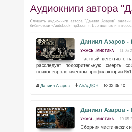
Аудиокниги автора "
Слушать аудиокниги автора "Даниил Азаров" онлайн 
библиотеки «Audobook-mp3.com». Все полные и интерес
Даниил Азаров -
11-05-
УЖАСЫ, МИСТИКА
Частный детектив с п
расследует подозрительную смерть с
психоневрологическом профилактории №17..
Даниил Азаров
АБАДДОН
03:35:40
Даниил Азаров -
19-05-
УЖАСЫ, МИСТИКА
Сборник мистических и