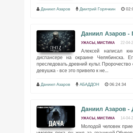
Даниил Азаров
Дмитрий Горячкин
02:
Даниил Азаров -
22-04-
УЖАСЫ, МИСТИКА
Алексей написал кн
диспансере на окраине Челябинска. Е
преследовать древний культ. Пророчество
девушка - все это привело к не...
Даниил Азаров
АБАДДОН
06:24:34
Даниил Азаров - 
14-04-
УЖАСЫ, МИСТИКА
Молодой человек приез
умерли пока он жил за границей.Обуре