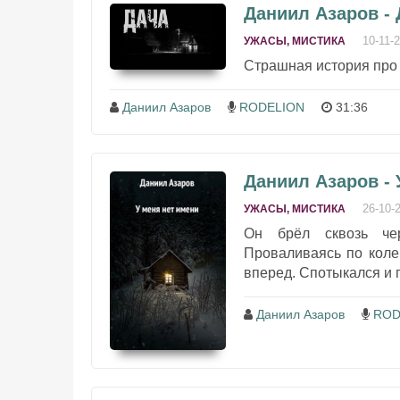
Даниил Азаров - 
10-11-
УЖАСЫ, МИСТИКА
Страшная история про л
Даниил Азаров
RODELION
31:36
Даниил Азаров - 
26-10-
УЖАСЫ, МИСТИКА
Он брёл сквозь че
Проваливаясь по колен
вперед. Спотыкался и п
Даниил Азаров
ROD