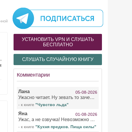
нной
УСТАНОВИТЬ VPN И СЛУШАТЬ
БЕСПЛАТНО
,
СЛУШАТЬ СЛУЧАЙНУЮ КНИГУ
м
Комментарии
Лана
05-08-2026
Ужасно читает. Ну зевать то зачем. Уже не говорю, что ударения ставит, как хочет.
- к книге
"Чувство льда"
Яна
01-08-2026
Ужас, а не озвучка! Невозможно вникать в смысл текста из за кривляний чтеца
- к книге
"Кухня предков. Пища силы"