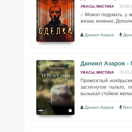
04-08-
УЖАСЫ, МИСТИКА
– Можно подумать, у м
жизни, конечно. Допол
Даниил Азаров
Ден
Даниил Азаров -
01-03-
УЖАСЫ, МИСТИКА
Промозглый ноябрьски
застегнутое пальто, 
вызывал стойкое желан
Даниил Азаров
Nec