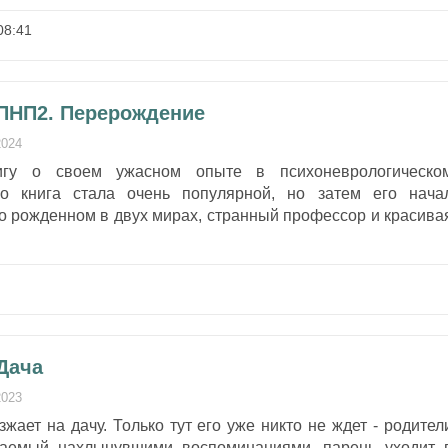
08:41
 ПНП2. Перерождение
2024
игу о своем ужасном опыте в психоневрологическо
го книга стала очень популярной, но затем его нача
 о рожденном в двух мирах, странный профессор и красива
Дача
2023
жает на дачу. Только тут его уже никто не ждет - родител
ваемый нахлынувшими воспоминаниями, парень уходит 