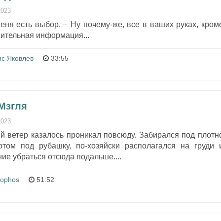
2023
еня есть выбор. – Ну почему-же, все в ваших руках, кром
нительная информация...
ис Яковлев
33:55
 Мзгля
2023
й ветер казалось проникал повсюду. Забирался под плотн
потом под рубашку, по-хозяйски располагался на груди 
ие убраться отсюда подальше....
rophos
51:52