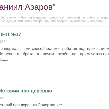
Даниил Азаров"
бесплатно и без регистрации полностью (целиком) на сайте электро
ные аудиокниги книги автора "Даниил Азаров" на телефон и андроид.
 ПНП №17
2022
аранормальными способностями, работая под прикрытием
обственного брата в ничем особо не примечательно
....
 Истории про деревню
2025
сторий про деревню.Содержание:...