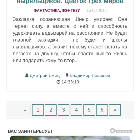
ныряльщиков. Цветок трех миров
15-09-2018
ФАНТАСТИКА, ФЭНТЕЗИ
Закладка, охраняющая Шныр, умирает. Она
теряет силу, а вместе с ней и способность
удерживать ведьмарей на расстоянии. Не будет
главной закладки – не будет и школы
ныряльщиков, а значит, некому станет летать на
пегасах на двушку, чтобы спасти чью-то жизнь
или подарить кому-то втор...
Дмитрий Емец
Владимир Левашёв
14:33:10
1
2
3
4
5
6
»
«