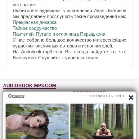
интересует.
Любителям аудиокниг в исполнении Иван Литвинов
мы предлагаем прослушать такие произведения как:
Прекрасная дикарка
Тайное содружество
Пантелей, Пугало и отличница Перышкина
У нас собрано большое количество интереснейших
аудиокниг различных авторов и исполнителей.
На Audobook-mp3.com Вы всегда найдете то, что
Вам нужно. Слушайте с удовольствием!
AUDIOBOOK-MP3.COM
ПОПУЛЯРНОЕ
Главная
Жанры
Фантастика и фэнтези
Блог
Детективы, триллеры
Топ-100
Для детей
Авторы
Роман, проза
Исполнители
Приключения
Обратная связь
Юмор, сатира