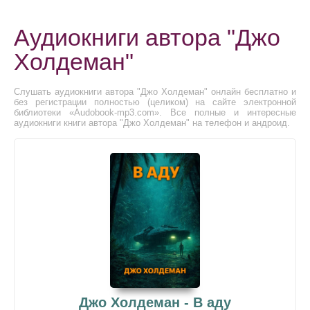
Аудиокниги автора "Джо
Холдеман"
Слушать аудиокниги автора "Джо Холдеман" онлайн бесплатно и
без регистрации полностью (целиком) на сайте электронной
библиотеки «Audobook-mp3.com». Все полные и интересные
аудиокниги книги автора "Джо Холдеман" на телефон и андроид.
Джо Холдеман - В аду