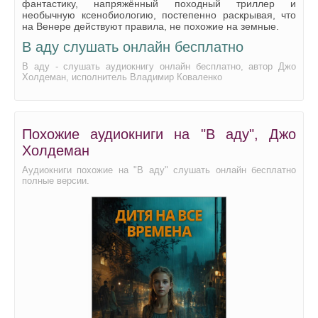
фантастику, напряжённый походный триллер и
необычную ксенобиологию, постепенно раскрывая, что
на Венере действуют правила, не похожие на земные.
В аду слушать онлайн бесплатно
В аду - слушать аудиокнигу онлайн бесплатно, автор Джо
Холдеман, исполнитель Владимир Коваленко
Похожие аудиокниги на "В аду", Джо
Холдеман
Аудиокниги похожие на "В аду" слушать онлайн бесплатно
полные версии.