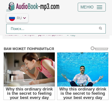
МЕНЮ
RU
Главная
Авторы
Джо Холдеман
В аду