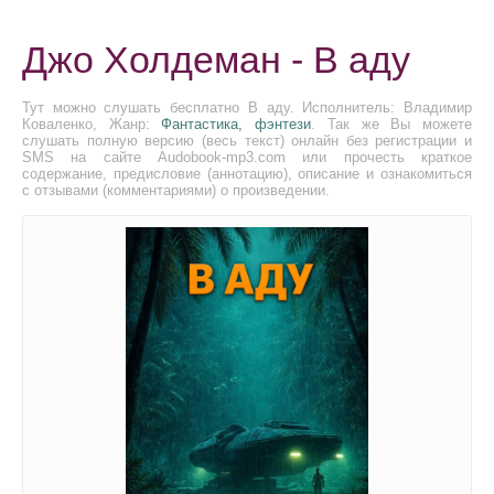
Джо Холдеман - В аду
Тут можно слушать бесплатно В аду. Исполнитель: Владимир
Коваленко, Жанр:
Фантастика, фэнтези
. Так же Вы можете
слушать полную версию (весь текст) онлайн без регистрации и
SMS на сайте Audobook-mp3.com или прочесть краткое
содержание, предисловие (аннотацию), описание и ознакомиться
с отзывами (комментариями) о произведении.