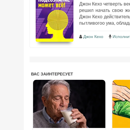
Джон Кехо четверть ве
решил начать свою жи
Джон Кехо действитель
пытливогоо ума, облад
Джон Кехо
Исполнит