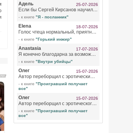
Адель
м
25-07-2026
Если бы Сергей Кирсанов научился не сглатывать каждые 1-2 минуты слюну, так что слышно в микрофоне и, что вызывает отвращение, то мелжно было бы слушать.
о
и
- к книге
"Я - посланник"
Elena
18-07-2026
Голос чтеца нормальный, приятный тембр. Мне очень понравилось озвучивание рассказа. Очень странный отзыв Надежды. Может у неё что-то с нервами?
- к книге
"Горький инжир"
Anastasia
17-07-2026
Я конечно благодарна за возможность бесплатно слушать книги даже новинки , но чтение этой книги просто ужасно
- к книге
"Внутри убийцы"
Олег
15-07-2026
Автор переборщил с эротическими сценами. Похоже, с этим у него проблемы.
- к книге
"Проигравший получает
все"
Олег
15-07-2026
Автор переборщил с эротического сценами. Похоже, с этим у него проблемы.
- к книге
"Проигравший получает
все"