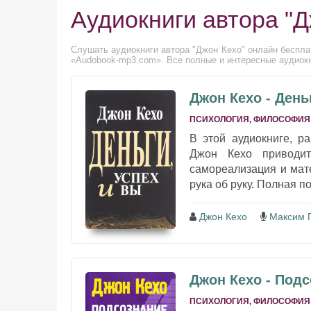
Аудиокниги автора "Д
Слушать аудиокниги автора "Джон Кехо" онлайн бесплат
«Audobook-mp3.com». Все полные и интересные аудиокн
Джон Кехо - День
ПСИХОЛОГИЯ, ФИЛОСОФИЯ
В этой аудиокниге, р
Джон Кехо приводит
самореализация и мате
рука об руку. Полная п
Джон Кехо
Максим 
Джон Кехо - Под
ПСИХОЛОГИЯ, ФИЛОСОФИЯ