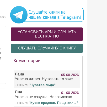
теки
УСТАНОВИТЬ VPN И СЛУШАТЬ
БЕСПЛАТНО
,
СЛУШАТЬ СЛУЧАЙНУЮ КНИГУ
я
и
Комментарии
Лана
05-08-2026
Ужасно читает. Ну зевать то зачем. Уже не говорю, что ударения ставит, как хочет.
- к книге
"Чувство льда"
Яна
01-08-2026
Ужас, а не озвучка! Невозможно вникать в смысл текста из за кривляний чтеца
- к книге
"Кухня предков. Пища силы"