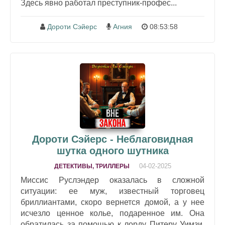
Здесь явно работал преступник-профес...
Дороти Сэйерс
Агния
08:53:58
Дороти Сэйерс - Неблаговидная
шутка одного шутника
04-02-2025
ДЕТЕКТИВЫ, ТРИЛЛЕРЫ
Миссис Руслэндер оказалась в сложной
ситуации: ее муж, известный торговец
бриллиантами, скоро вернется домой, а у нее
исчезло ценное колье, подаренное им. Она
обратилась за помощью к лорду Питеру Уимзи,