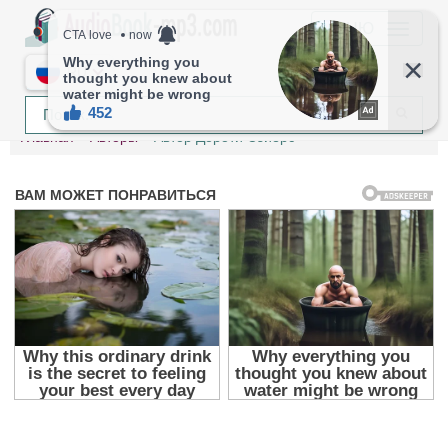
МЕНЮ
RU
Главная
Авторы
Автор Дороти Сэйерс