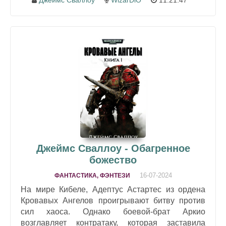
Джеймс Сваллоу
WizarDiO
11:21:47
Джеймс Сваллоу - Обагренное
божество
16-07-2024
ФАНТАСТИКА, ФЭНТЕЗИ
На мире Кибеле, Адептус Астартес из ордена
Кровавых Ангелов проигрывают битву против
сил хаоса. Однако боевой-брат Аркио
возглавляет контратаку, которая заставила