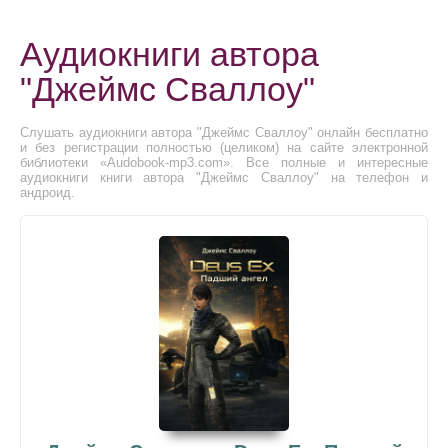
Аудиокниги автора
"Джеймс Сваллоу"
Слушать аудиокниги автора "Джеймс Сваллоу" онлайн бесплатно
и без регистрации полностью (целиком) на сайте электронной
библиотеки «Audobook-mp3.com». Все полные и интересные
аудиокниги книги автора "Джеймс Сваллоу" на телефон и
андроид.