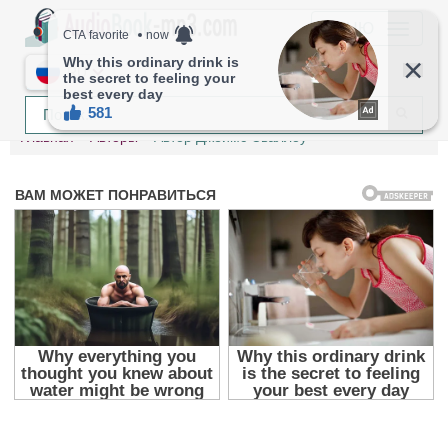
МЕНЮ
RU
Главная
Авторы
Автор Джеймс Сваллоу