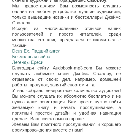
скачать аудиокниги автора
Джеймс Сваллоу
.
Мы предоставляем Вам возможность слушать
онлайн на любом устройстве лучшие аудиокниги,
только вышедшие новинки и бестселлеры Джеймс
Сваллоу.
Исходя из многочисленных отзывов наших
пользователей и просто читателей, среди
множества его книг, предлагаем ознакомиться с
такими:
Deus Ex. Падший ангел
Безмолвная война
Легенды Ереси
Благодаря сайту Audobook-mp3.com Вы можете
слушать любимые книги Джеймс Сваллоу, не
отрываясь от своих дел, например, домашней
работы, прогулок, занятий спортом и т.д.
У нас собрано невероятное количество аудиокниг!
Вы можете слушать их абсолютно бесплатно и не
нужна даже регистрация. Вам просто нужно найти
желаемую книгу и начать прослушивание, а
приятный простой дизайн и удобная навигация
сделает Ваш поиск намного проще.
Желаем Вам приятного прослушивания и хорошего
времяпровождения вместе с нами!