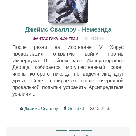
Джеймс Сваллоу - Немезида
10-09-2018
ФАНТАСТИКА, ФЭНТЕЗИ
После резни на Исстваане V Хорус
провозгласил открытую войну против
Империума. В тайном зале Императорского
Дворца собирается могущественный совет,
члены которого никогда не видели лиц друг
друга. Совет собирается после очередной
провальной попытки устранить Архипредателя
усилиям...
Джеймс Сваллоу
Gel2323
13:28:35
1
2
»
«