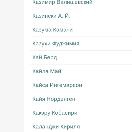
Казимир Валишевский
Казински А. Й.
Казума Камачи
Казухи Фуджимия
Кай Берд
Кайла Май
Кайса Ингемарсон
Кайя Норденген
Какэру Кобасири
Каланджи Кирилл