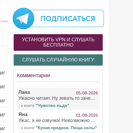
теки
УСТАНОВИТЬ VPN И СЛУШАТЬ
БЕСПЛАТНО
СЛУШАТЬ СЛУЧАЙНУЮ КНИГУ
иг
Комментарии
иг
Лана
05-08-2026
Ужасно читает. Ну зевать то зачем. Уже не говорю, что ударения ставит, как хочет.
иг
- к книге
"Чувство льда"
иг
Яна
01-08-2026
Ужас, а не озвучка! Невозможно вникать в смысл текста из за кривляний чтеца
иг
- к книге
"Кухня предков. Пища силы"