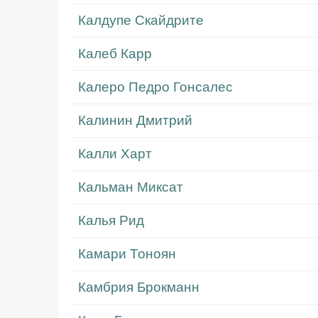
Калдупе Скайдрите
Калеб Карр
Калеро Педро Гонсалес
Калинин Дмитрий
Калли Харт
Кальман Миксат
Калья Рид
Камари Тоноян
Камбрия Брокманн