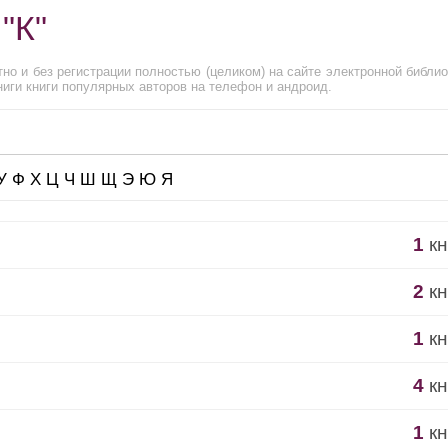
"К"
но и без регистрации полностью (целиком) на сайте электронной библио
иги книги популярных авторов на телефон и андроид.
У
Ф
Х
Ц
Ч
Ш
Щ
Э
Ю
Я
1
кн
2
кн
1
кн
4
кн
1
кн