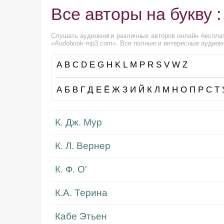
Все авторы на букву : 
Слушать аудиокниги различных авторов онлайн бесплат
«Audobook-mp3.com». Все полные и интересные аудиокн
A
B
C
D
E
G
H
K
L
M
P
R
S
V
W
Z
А
Б
В
Г
Д
Е
Ё
Ж
З
И
Й
К
Л
М
Н
О
П
Р
С
Т
К. Дж. Мур
К. Л. Вернер
К. Ф. О'
К.А. Терина
Кабе Этьен