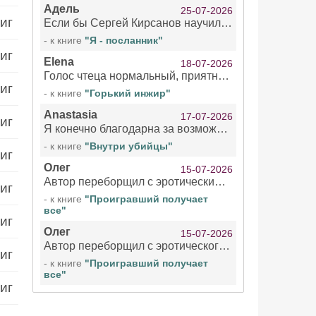
Адель
25-07-2026
иг
Если бы Сергей Кирсанов научился не сглатывать каждые 1-2 минуты слюну, так что слышно в микрофоне и, что вызывает отвращение, то мелжно было бы слушать.
- к книге
"Я - посланник"
иг
Elena
18-07-2026
Голос чтеца нормальный, приятный тембр. Мне очень понравилось озвучивание рассказа. Очень странный отзыв Надежды. Может у неё что-то с нервами?
иг
- к книге
"Горький инжир"
Anastasia
17-07-2026
иг
Я конечно благодарна за возможность бесплатно слушать книги даже новинки , но чтение этой книги просто ужасно
- к книге
"Внутри убийцы"
иг
Олег
15-07-2026
Автор переборщил с эротическими сценами. Похоже, с этим у него проблемы.
иг
- к книге
"Проигравший получает
все"
иг
Олег
15-07-2026
Автор переборщил с эротического сценами. Похоже, с этим у него проблемы.
иг
- к книге
"Проигравший получает
все"
иг