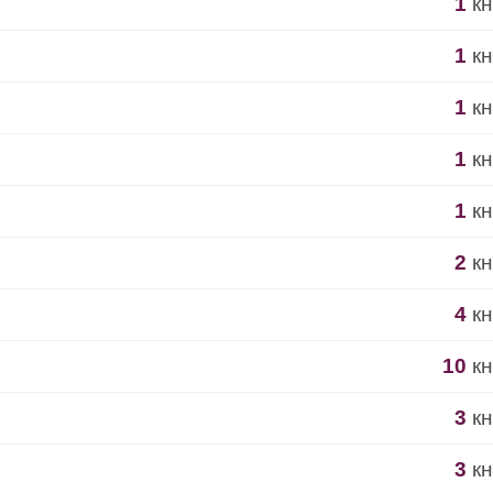
1
кн
1
кн
1
кн
1
кн
1
кн
2
кн
4
кн
10
кн
3
кн
3
кн