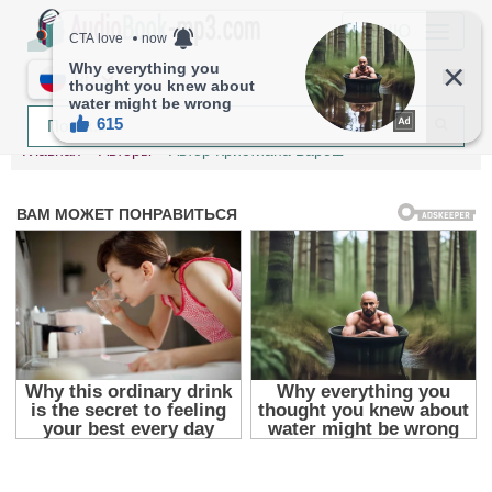
МЕНЮ
RU
Главная
Авторы
Автор Кристиана Барош