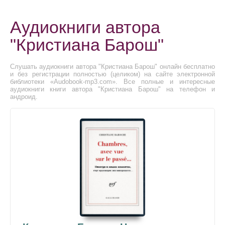
Аудиокниги автора
"Кристиана Барош"
Слушать аудиокниги автора "Кристиана Барош" онлайн бесплатно
и без регистрации полностью (целиком) на сайте электронной
библиотеки «Audobook-mp3.com». Все полные и интересные
аудиокниги книги автора "Кристиана Барош" на телефон и
андроид.