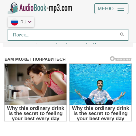
МЕНЮ
RU
Главная
Авторы
Автор Кэтрин Мэнсфилд