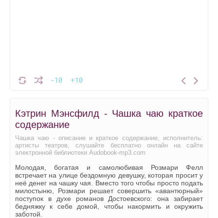
-10
+10
Кэтрин Мэнсфилд - Чашка чаю краткое
содержание
Чашка чаю - описание и краткое содержание, исполнитель:
артисты театров, слушайте бесплатно онлайн на сайте
электронной библиотеки Audobook-mp3.com
Молодая, богатая и самолюбивая Розмари Фелл
встречает на улице бездомную девушку, которая просит у
неё денег на чашку чая. Вместо того чтобы просто подать
милостыню, Розмари решает совершить «авантюрный»
поступок в духе романов Достоевского: она забирает
бедняжку к себе домой, чтобы накормить и окружить
заботой.