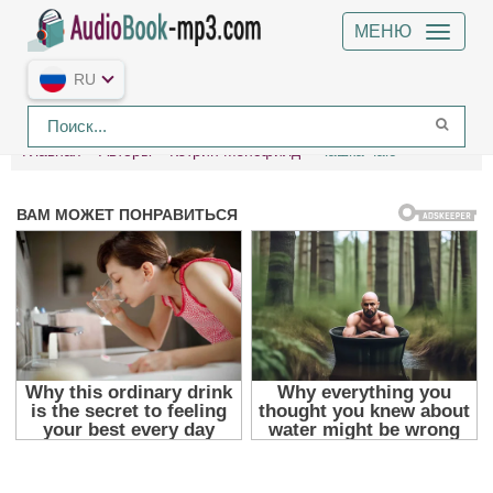
МЕНЮ
RU
Главная
Авторы
Кэтрин Мэнсфилд
Чашка чаю