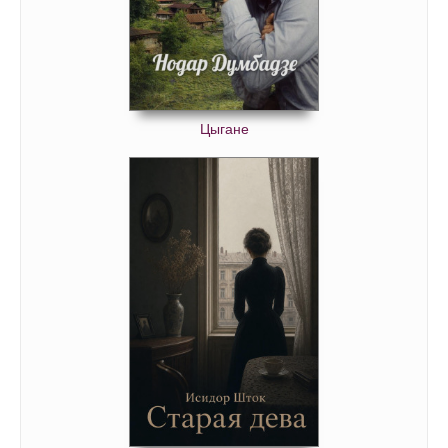
Цыгане