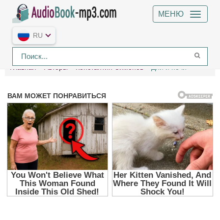
МЕНЮ
RU
Главная
Авторы
Константин Симонов
Дни и ночи