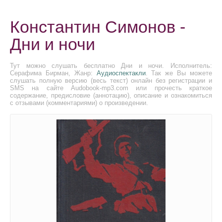
Константин Симонов -
Дни и ночи
Тут можно слушать бесплатно Дни и ночи. Исполнитель:
Серафима Бирман, Жанр:
Аудиоспектакли
. Так же Вы можете
слушать полную версию (весь текст) онлайн без регистрации и
SMS на сайте Audobook-mp3.com или прочесть краткое
содержание, предисловие (аннотацию), описание и ознакомиться
с отзывами (комментариями) о произведении.