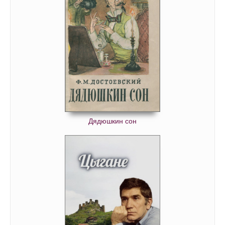
Дядюшкин сон