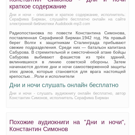
краткое содержание
Дни и ночи - описание и краткое содержание, исполнитель:
Серафима Бирман, слушайте бесплатно онлайн на сайте
электронной библиотеки Audobook-mp3.com
Радиопостановка по повести Константина Симонова,
поставленная Серафимой Бирман.1942 год. На правый
берег Волги к защитникам Сталинграда прибывают
свежие подразделения. Среди них — батальон капитана
Сабурова. В стремительной и ожесточённой атаке бойцы
Сабурова выбивают фашистов из трёх зданий,
вклинившихся в линию советской обороны. Затем
начинаются долгие дни и ночи самоотверженной защиты
этих домов, которые становятся для врага настоящей
крепостью…Роли и исполнители
Дни и ночи слушать онлайн бесплатно
Дни и ночи - слушать аудиокнигу онлайн бесплатно, автор
Константин Симонов, исполнитель Серафима Бирман
Похожие аудиокниги на "Дни и ночи",
Константин Симонов