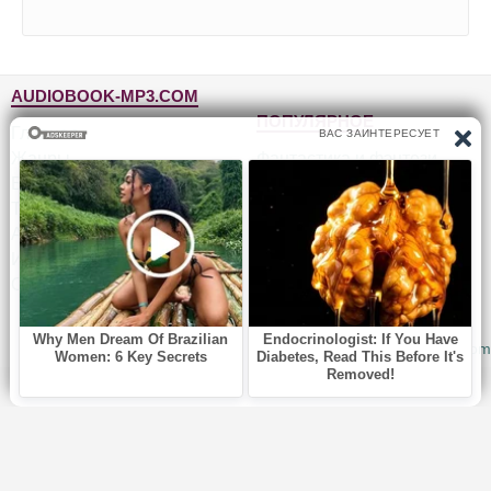
AUDIOBOOK-MP3.COM
ПОПУЛЯРНОЕ
Главная
Жанры
Фантастика и фэнтези
Блог
Детективы, триллеры
Топ-100
Для детей
Авторы
Роман, проза
Исполнители
Приключения
Обратная связь
Юмор, сатира
© 2010-2026
Audiobook-mp3.com