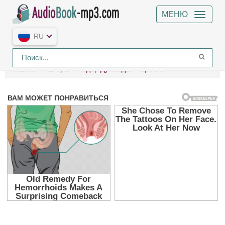
МЕНЮ
RU
Главная
Авторы
Нодар Думбадзе
Цыгане