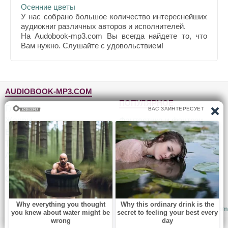
Осенние цветы
У нас собрано большое количество интереснейших
аудиокниг различных авторов и исполнителей.
На Audobook-mp3.com Вы всегда найдете то, что
Вам нужно. Слушайте с удовольствием!
AUDIOBOOK-MP3.COM
ПОПУЛЯРНОЕ
Главная
Жанры
Фантастика и фэнтези
Блог
Детективы, триллеры
Топ-100
Для детей
Авторы
Роман, проза
Исполнители
Приключения
Обратная связь
Юмор, сатира
© 2010-2026
Audiobook-mp3.com