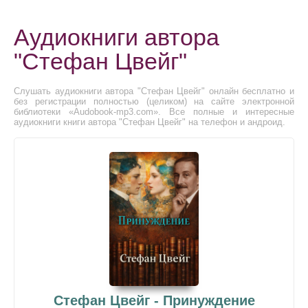
Аудиокниги автора
"Стефан Цвейг"
Слушать аудиокниги автора "Стефан Цвейг" онлайн бесплатно и
без регистрации полностью (целиком) на сайте электронной
библиотеки «Audobook-mp3.com». Все полные и интересные
аудиокниги книги автора "Стефан Цвейг" на телефон и андроид.
Стефан Цвейг - Принуждение